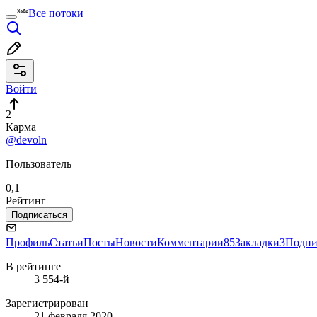
Все потоки
Войти
2
Карма
@devoln
Пользователь
0,1
Рейтинг
Подписаться
Профиль
Статьи
Посты
Новости
Комментарии
85
Закладки
3
Подпи
В рейтинге
3 554-й
Зарегистрирован
21 февраля 2020