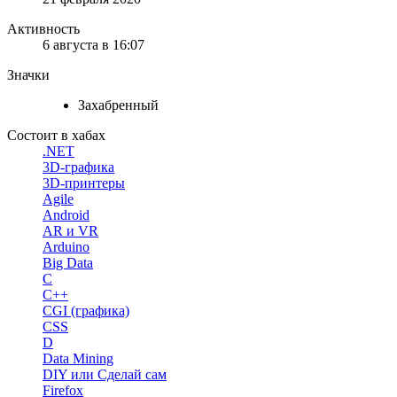
Активность
6 августа в 16:07
Значки
Захабренный
Состоит в хабах
.NET
3D-графика
3D-принтеры
Agile
Android
AR и VR
Arduino
Big Data
C
C++
CGI (графика)
CSS
D
Data Mining
DIY или Сделай сам
Firefox