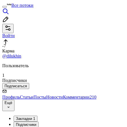
Все потоки
Войти
-7
Карма
@dilukhin
Пользователь
1
Подписчики
Подписаться
Профиль
Статьи
Посты
Новости
Комментарии
210
Ещё
Закладки
1
Подписчики