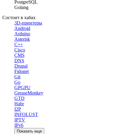
PostgreSQL
Golang
Состоит в хабах
3D-принтеры
Android
Arduino
Asterisk
C++
Cisco
CMS
DNS
Drupal
Fidonet
Git
Go
GPGPU
GreaseMonkey
GTD
Habr
I2P
INFOLUST
IPTV
IPv6
Показать еще