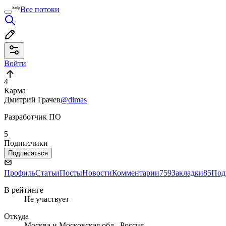
Все потоки
Войти
4
Карма
Дмитрий Грачев
@dimas
Разработчик ПО
5
Подписчики
Подписаться
Профиль
Статьи
Посты
Новости
Комментарии
759
Закладки
85
Под
В рейтинге
Не участвует
Откуда
Москва и Московская обл., Россия