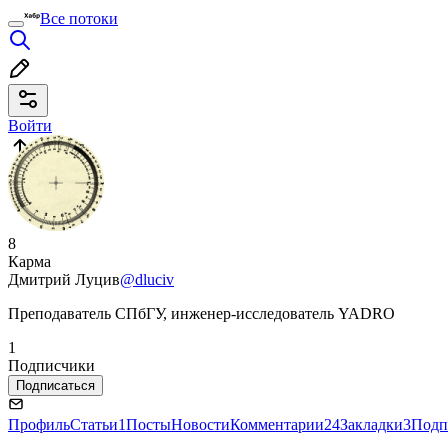
Все потоки
Войти
8
Карма
Дмитрий Луцив
@dluciv
Преподаватель СПбГУ, инженер-исследователь YADRO
1
Подписчики
Подписаться
Профиль
Статьи
1
Посты
Новости
Комментарии
24
Закладки
3
Подп