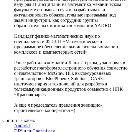
веду ряд IT-дисциплин на математико-механическом
факультете и помогаю вузам разрабатывать и
актуализировать образовательные программы под
задачи индустрии, как сотрудник группы
образовательных инициатив компании YADRO.
Кандидат физико-математических наук по
специальности 05.13.11 «Математическое и
программное обеспечение вычислительных машин,
комплексов и компьютерных сетей».
Ранее работал в компании Ланит-Терком, участвовал в
разработке платформ электронного обучения совместно
с издательством McGraw Hill, высокоуровневых
трансляторов c BluePhoenix Solutions, CASE-
инструментария и технологий для разработки
телекоммуникационных продуктов совместно с НПК
«Красная заря».
А ещё я председатель правления жилищно-
строительного кооператива =)
Состоит в хабах
Android
DIY или Сделай сам