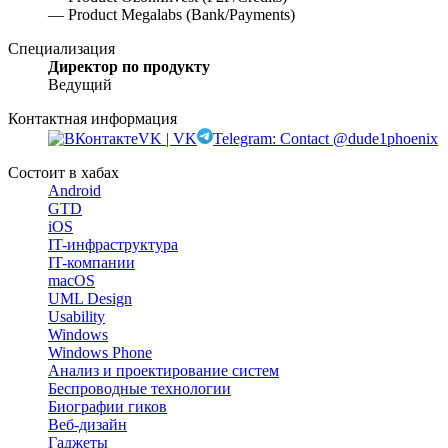
— Product Megalabs (Bank/Payments)
Специализация
Директор по продукту
Ведущий
Контактная информация
VK | VK
Telegram: Contact @dude1phoenix
Состоит в хабах
Android
GTD
iOS
IT-инфраструктура
IT-компании
macOS
UML Design
Usability
Windows
Windows Phone
Анализ и проектирование систем
Беспроводные технологии
Биографии гиков
Веб-дизайн
Гаджеты