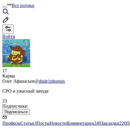
Все потоки
Войти
17
Карма
Олег Афанасьев
@dude1phoenix
CPO и ужасный зануда
23
Подписчики
Подписаться
Профиль
Статьи
3
Посты
Новости
Комментарии
249
Закладки
220
П