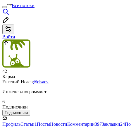
Все потоки
Войти
42
Карма
Евгений Исаев
@eisaev
Инженер-погроммист
6
Подписчики
Подписаться
Профиль
Статьи
1
Посты
Новости
Комментарии
397
Закладки
24
По