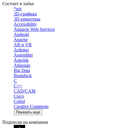
Состоит в хабах
*nix
3D-графика
3D-принтеры
Accessibility
Amazon Web Services
Android
Apache
AR и VR
Arduino
Assembler
Asterisk
Atlassian
Big Data
Brainfuck
C
C++
CAD/CAM
Cisco
Cobol
Creative Commons
Показать еще
Подписан на компании