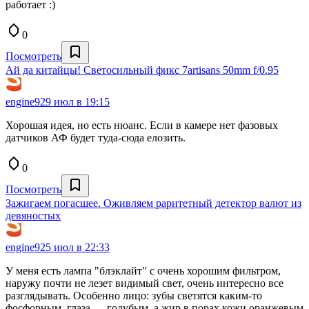
работает :)
0
Посмотреть
Ай да китайцы! Светосильный фикс 7artisans 50mm f/0.95
engine9
29 июл в 19:15
Хорошая идея, но есть нюанс. Если в камере нет фазовых
датчиков АФ будет туда-сюда елозить.
0
Посмотреть
Зажигаем погасшее. Оживляем раритетный детектор валют из
девяностых
engine9
25 июл в 22:33
У меня есть лампа "блэклайт" с очень хорошим фильтром,
наружу почти не лезет видимый свет, очень интересно все
разглядывать. Особенно лицо: зубы светятся каким-то
фосфорным, глаза — голубым, а жир в порах кожи оранжевым