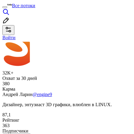
Все потоки
Войти
32K+
Охват за 30 дней
380
Карма
Андрей Ларин
@engine9
Дизайнер, энтузиаст 3D графики, влюблен в LINUX.
87,1
Рейтинг
363
Подписчики