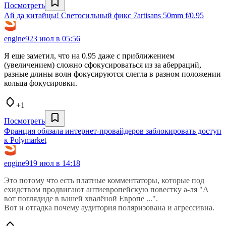
Посмотреть
Ай да китайцы! Светосильный фикс 7artisans 50mm f/0.95
engine9
23 июл в 05:56
Я еще заметил, что на 0.95 даже с приближением
(увеличением) сложно сфокусироваться из за аберраций,
разные длины волн фокусируются слегла в разном положении
кольца фокусировки.
+1
Посмотреть
Франция обязала интернет-провайдеров заблокировать доступ
к Polymarket
engine9
19 июл в 14:18
Это потому что есть платные комментаторы, которые под
ехидством продвигают антиевропейскую повестку а-ля "А
вот поглядиде в вашей хвалёной Европе ...".
Вот и отгадка почему аудитория поляризована и агрессивна.