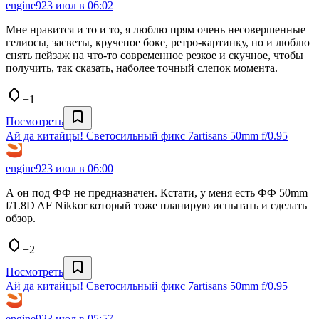
engine9
23 июл в 06:02
Мне нравится и то и то, я люблю прям очень несовершенные
гелиосы, засветы, крученое боке, ретро-картинку, но и люблю
снять пейзаж на что-то современное резкое и скучное, чтобы
получить, так сказать, наболее точный слепок момента.
+1
Посмотреть
Ай да китайцы! Светосильный фикс 7artisans 50mm f/0.95
engine9
23 июл в 06:00
А он под ФФ не предназначен. Кстати, у меня есть ФФ 50mm
f/1.8D AF Nikkor который тоже планирую испытать и сделать
обзор.
+2
Посмотреть
Ай да китайцы! Светосильный фикс 7artisans 50mm f/0.95
engine9
23 июл в 05:57