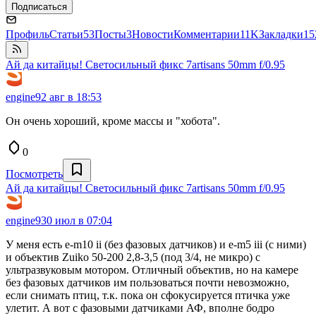
Подписаться
Профиль
Статьи
53
Посты
3
Новости
Комментарии
11K
Закладки
15
Ай да китайцы! Светосильный фикс 7artisans 50mm f/0.95
engine9
2 авг в 18:53
Он очень хороший, кроме массы и "хобота".
0
Посмотреть
Ай да китайцы! Светосильный фикс 7artisans 50mm f/0.95
engine9
30 июл в 07:04
У меня есть e-m10 ii (без фазовых датчиков) и e-m5 iii (с ними)
и объектив Zuiko 50-200 2,8-3,5 (под 3/4, не микро) с
ультразвуковым мотором. Отличный объектив, но на камере
без фазовых датчиков им пользоваться почти невозможно,
если снимать птиц, т.к. пока он сфокусируется птичка уже
улетит. А вот с фазовыми датчиками АФ, вполне бодро