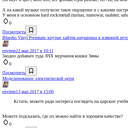
А на какой музыке получили такое ощущение и с какими настр
У меня в основном hard rock/metall (turisas, manowar, raubiter, sab
0
Посмотреть
Bluedio Vinyl Premium: крутые хайтек-наушники в изящной р
envtmp
22 мар 2017 в 10:11
Заодно добавьте туда АЧХ мурчания кошки Зямы
0
Посмотреть
Моделирование электрической цепи
envtmp
13 мар 2017 в 15:06
Кстати, можете ради интереса поглядеть на царские учеб
Можете подсказать, где их можно найти в хорошем качестве?
0