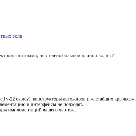
итных волн
ектромагнитными, но с очень большой длиной волны?
ell v-22 osprey), конструкторы автожиров и «летабщих крыльев»
плементацию и интерфейсы не подходят.
ляры имплементаций вашего чертежа.