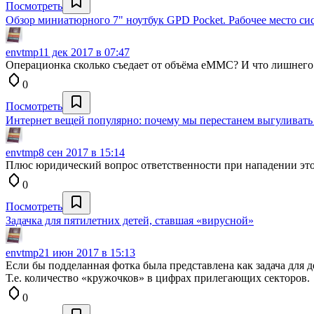
Посмотреть
Обзор миниатюрного 7" ноутбук GPD Pocket. Рабочее место си
envtmp
11 дек 2017 в 07:47
Операционка сколько съедает от объёма eMMC? И что лишнего
0
Посмотреть
Интернет вещей популярно: почему мы перестанем выгуливать
envtmp
8 сен 2017 в 15:14
Плюс юридический вопрос ответственности при нападении этой
0
Посмотреть
Задачка для пятилетних детей, ставшая «вирусной»
envtmp
21 июн 2017 в 15:13
Если бы подделанная фотка была представлена как задача для д
Т.е. количество «кружочков» в цифрах прилегающих секторов.
0