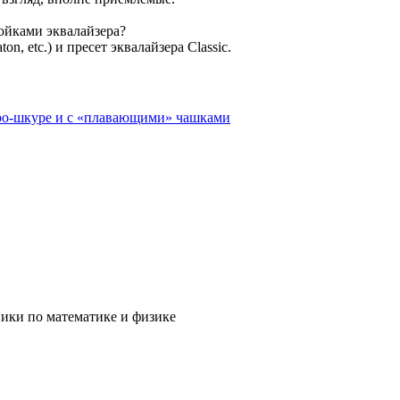
ойками эквалайзера?
aton, etc.) и пресет эквалайзера Classic.
етро-шкуре и с «плавающими» чашками
ники по математике и физике