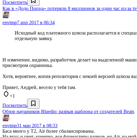
Посмотреть
Как в «Додо Пицца» потеряли 8 миллионов за один час из-за т
envtmp
7 апр 2017 в 06:34
Исходный код платежного шлюза располагается в специа
отдельную заявку.
И изменение, видимо, разработчик делает на выделенной маши
присмотром охранника.
Хотя, вероятнее, копия репозитория с некоей версией шлюза в
Привет, Андрей, весело у тебя там.
+1
Посмотреть
Обзор наушников Bluedio: разрыв шаблона от создателей Beats
envtmp
31 мар 2017 в 08:33
Баса много у Т2, Air более сбалансированы.
На вкус и цвет, конечно, все фломастеры разные, но Air, на мо