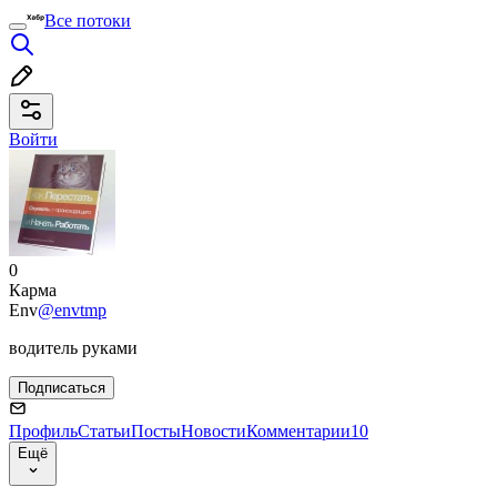
Все потоки
Войти
0
Карма
Env
@envtmp
водитель руками
Подписаться
Профиль
Статьи
Посты
Новости
Комментарии
10
Ещё