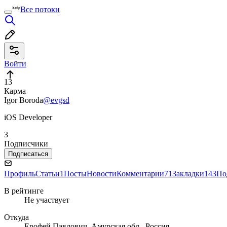
Все потоки
Войти
13
Карма
Igor Boroda
@evgsd
iOS Developer
3
Подписчики
Подписаться
Профиль
Статьи
1
Посты
Новости
Комментарии
71
Закладки
143
По
В рейтинге
Не участвует
Откуда
Ерофей Павлович, Амурская обл., Россия