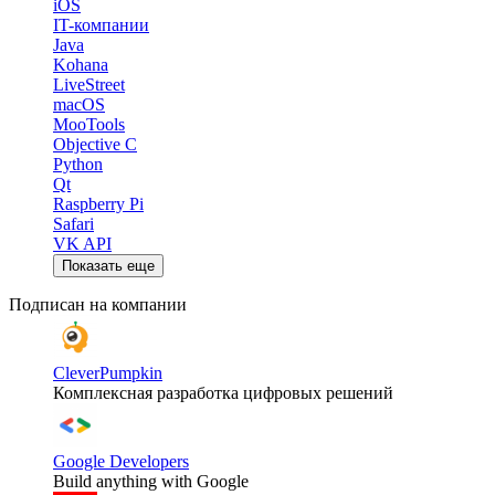
iOS
IT-компании
Java
Kohana
LiveStreet
macOS
MooTools
Objective C
Python
Qt
Raspberry Pi
Safari
VK API
Показать еще
Подписан на компании
CleverPumpkin
Комплексная разработка цифровых решений
Google Developers
Build anything with Google