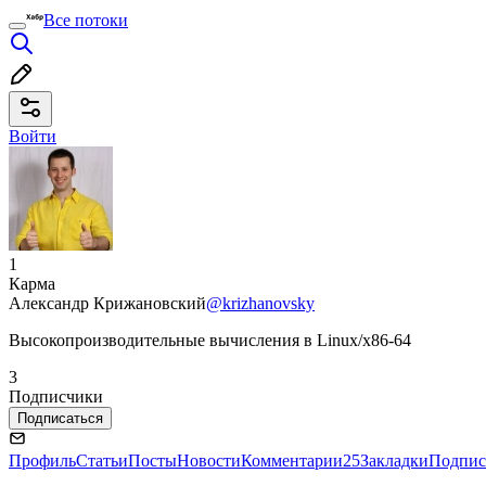
Все потоки
Войти
1
Карма
Александр Крижановский
@krizhanovsky
Высокопроизводительные вычисления в Linux/x86-64
3
Подписчики
Подписаться
Профиль
Статьи
Посты
Новости
Комментарии
25
Закладки
Подпис