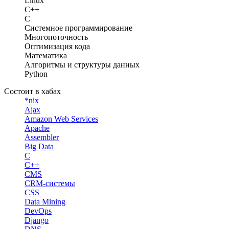
Linux
C++
C
Системное программирование
Многопоточность
Оптимизация кода
Математика
Алгоритмы и структуры данных
Python
Состоит в хабах
*nix
Ajax
Amazon Web Services
Apache
Assembler
Big Data
C
C++
CMS
CRM-системы
CSS
Data Mining
DevOps
Django