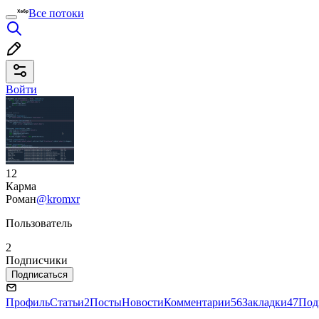
Все потоки
Войти
12
Карма
Роман
@kromxr
Пользователь
2
Подписчики
Подписаться
Профиль
Статьи
2
Посты
Новости
Комментарии
56
Закладки
47
Под