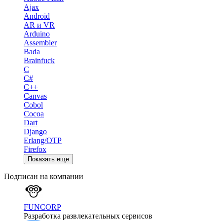
Ajax
Android
AR и VR
Arduino
Assembler
Bada
Brainfuck
C
C#
C++
Canvas
Cobol
Cocoa
Dart
Django
Erlang/OTP
Firefox
Показать еще
Подписан на компании
FUNCORP
Разработка развлекательных сервисов