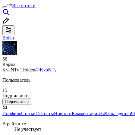
Все потоки
Войти
56
Карма
KvaNTy Troiden
@KvaNTy
Пользователь
15
Подписчики
Подписаться
Профиль
Статьи
15
Посты
Новости
Комментарии
349
Закладки
259
В рейтинге
Не участвует