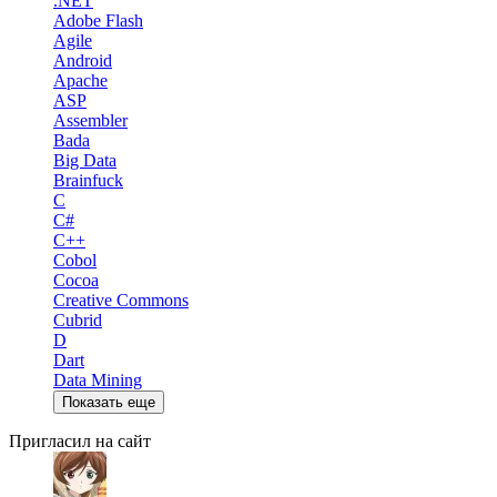
.NET
Adobe Flash
Agile
Android
Apache
ASP
Assembler
Bada
Big Data
Brainfuck
C
C#
C++
Cobol
Cocoa
Creative Commons
Cubrid
D
Dart
Data Mining
Показать еще
Пригласил на сайт