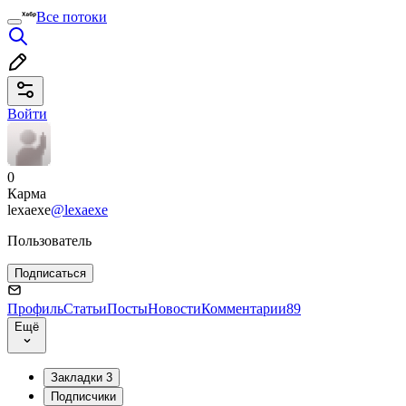
Все потоки
Войти
0
Карма
lexaexe
@lexaexe
Пользователь
Подписаться
Профиль
Статьи
Посты
Новости
Комментарии
89
Ещё
Закладки
3
Подписчики