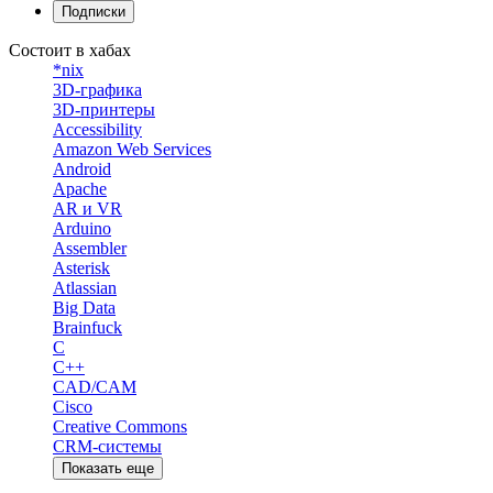
Подписки
Состоит в хабах
*nix
3D-графика
3D-принтеры
Accessibility
Amazon Web Services
Android
Apache
AR и VR
Arduino
Assembler
Asterisk
Atlassian
Big Data
Brainfuck
C
C++
CAD/CAM
Cisco
Creative Commons
CRM-системы
Показать еще