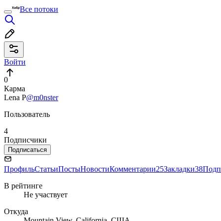
Все потоки
Войти
0
Карма
Lena P
@m0nster
Пользователь
4
Подписчики
Подписаться
Профиль
Статьи
Посты
Новости
Комментарии
25
Закладки
38
Подп
В рейтинге
Не участвует
Откуда
Mountain View, California, США