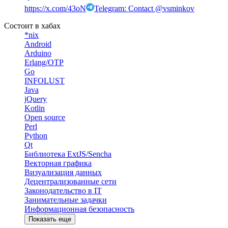
https://x.com/43oN
Telegram: Contact @vsminkov
Состоит в хабах
*nix
Android
Arduino
Erlang/OTP
Go
INFOLUST
Java
jQuery
Kotlin
Open source
Perl
Python
Qt
Библиотека ExtJS/Sencha
Векторная графика
Визуализация данных
Децентрализованные сети
Законодательство в IT
Занимательные задачки
Информационная безопасность
Показать еще