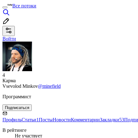
Все потоки
Войти
4
Карма
Vsevolod Minkov
@minefield
Программист
Подписаться
Профиль
Статьи
1
Посты
Новости
Комментарии
Закладки
53
Подпи
В рейтинге
Не участвует