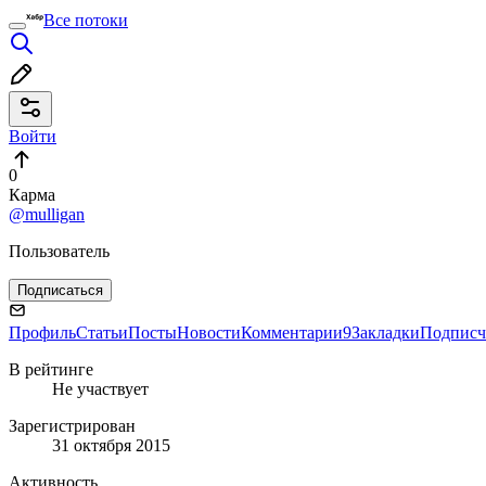
Все потоки
Войти
0
Карма
@mulligan
Пользователь
Подписаться
Профиль
Статьи
Посты
Новости
Комментарии
9
Закладки
Подписч
В рейтинге
Не участвует
Зарегистрирован
31 октября 2015
Активность