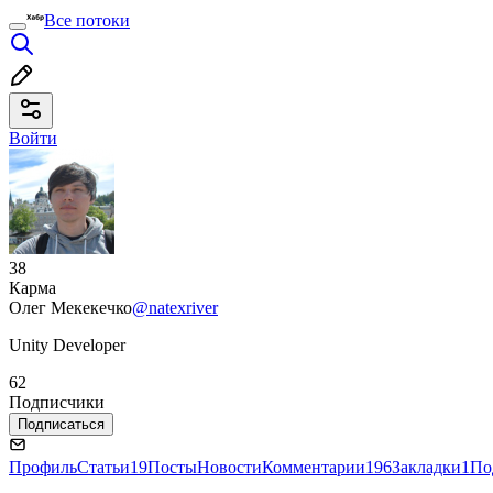
Все потоки
Войти
38
Карма
Олег Мекекечко
@natexriver
Unity Developer
62
Подписчики
Подписаться
Профиль
Статьи
19
Посты
Новости
Комментарии
196
Закладки
1
По