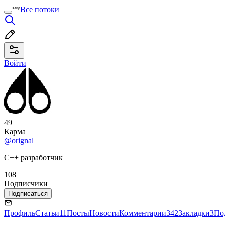
Все потоки
Войти
49
Карма
@orignal
C++ разработчик
108
Подписчики
Подписаться
Профиль
Статьи
11
Посты
Новости
Комментарии
342
Закладки
3
По