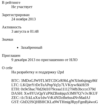
В рейтинге
Не участвует
Зарегистрирован
24 ноября 2013
Активность
3 августа в 01:48
Значки
Захабренный
Приглашен
9 декабря 2013
по приглашению от
НЛО
О себе
На разработку и поддержку i2pd
BTC: 3MDoGJW9TLMTCDGrR9bLgWXfm6sjmgy86f
LTC: LKQirrYrDeTuAPnpYq5y7LVKtywfkkHi59
ETH: 0x9e5bac70d20d1079ceaa111127f4fb3bccce379d
DASH: Xw8YUrQpYzP9tZBmbjqxS3M97Q7v3vJKUF
ZEC: t1cTckLuXsr1dwVrK4NDzfhehss4NvMadAJ
GST: GbD2JSQHBHCKLa9WTHmigJRpyFgmBj4woG