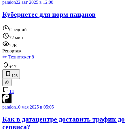
paralon
22 авг 2025 в 12:00
Кубернетес для норм пацанов
Средний
72 мин
22K
Репортаж
✏️ Технотекст 8
+17
123
14
paralon
10 мая 2025 в 05:05
Как в датацентре доставить трафик до
сервиса?