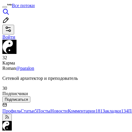
Все потоки
Войти
32
Карма
Roman
@paralon
Сетевой архитектор и преподователь
30
Подписчики
Подписаться
Профиль
Статьи
5
Посты
Новости
Комментарии
181
Закладки
134
П