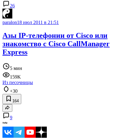
26
paralon
18 июл 2011 в 21:51
Азы IP-телефонии от Cisco или
знакомство с Cisco CallManager
Express
5 мин
159K
Из песочницы
+30
164
9