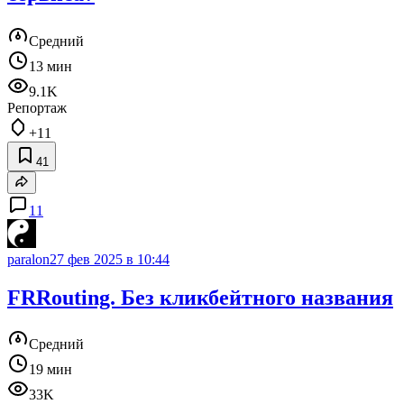
Средний
13 мин
9.1K
Репортаж
+11
41
11
paralon
27 фев 2025 в 10:44
FRRouting. Без кликбейтного названия
Средний
19 мин
33K