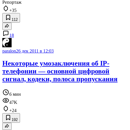
Репортаж
+35
112
18
paralon
26 дек 2011 в 12:03
Некоторые умозаключения об IP-
телефонии — основной цифровой
сигнал, кодеки, полоса пропускания
6 мин
47K
+24
192