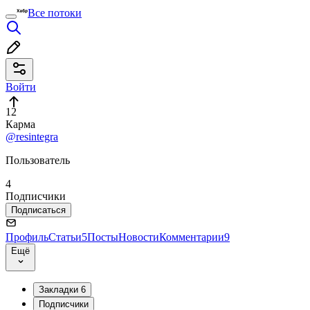
Все потоки
Войти
12
Карма
@resintegra
Пользователь
4
Подписчики
Подписаться
Профиль
Статьи
5
Посты
Новости
Комментарии
9
Ещё
Закладки
6
Подписчики