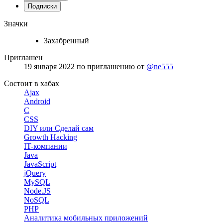
Подписки
Значки
Захабренный
Приглашен
19 января 2022
по приглашению от
@ne555
Состоит в хабах
Ajax
Android
C
CSS
DIY или Сделай сам
Growth Hacking
IT-компании
Java
JavaScript
jQuery
MySQL
Node.JS
NoSQL
PHP
Аналитика мобильных приложений