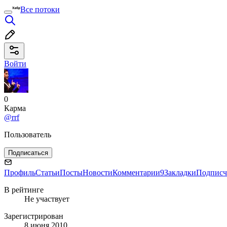
Все потоки
Войти
0
Карма
@rrf
Пользователь
Подписаться
Профиль
Статьи
Посты
Новости
Комментарии
9
Закладки
Подписч
В рейтинге
Не участвует
Зарегистрирован
8 июня 2010