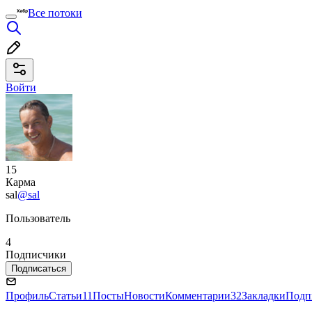
Все потоки
Войти
15
Карма
sal
@sal
Пользователь
4
Подписчики
Подписаться
Профиль
Статьи
11
Посты
Новости
Комментарии
32
Закладки
Подп