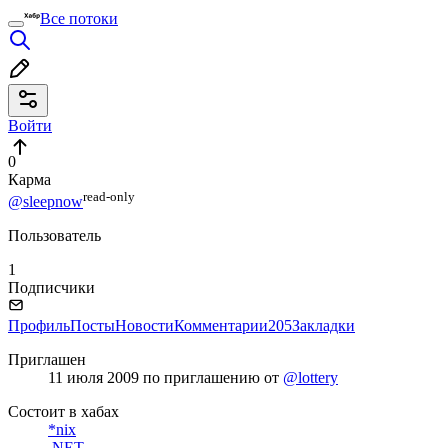
Все потоки
Войти
0
Карма
read⁠-⁠only
@sleepnow
Пользователь
1
Подписчики
Профиль
Посты
Новости
Комментарии
205
Закладки
Приглашен
11 июля 2009
по приглашению от
@lottery
Состоит в хабах
*nix
.NET