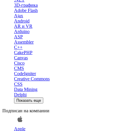
3D-графика
Adobe Flash
Ajax
Android
AR и VR
Arduino
ASP
Assembler
C++
CakePHP
Canvas
Cisco
CMS
CodeIgniter
Creative Commons
CSS
Data Mining
Delphi
Показать еще
Подписан на компании
Apple