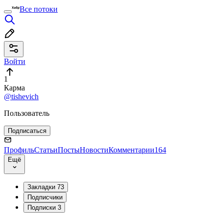
Все потоки
Войти
1
Карма
@tishevich
Пользователь
Подписаться
Профиль
Статьи
Посты
Новости
Комментарии
164
Ещё
Закладки
73
Подписчики
Подписки
3