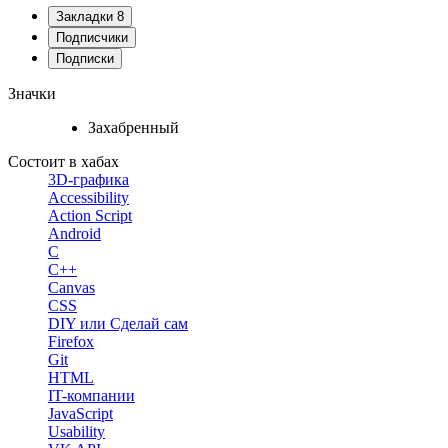
Закладки
8
Подписчики
Подписки
Значки
Захабренный
Состоит в хабах
3D-графика
Accessibility
Action Script
Android
C
C++
Canvas
CSS
DIY или Сделай сам
Firefox
Git
HTML
IT-компании
JavaScript
Usability