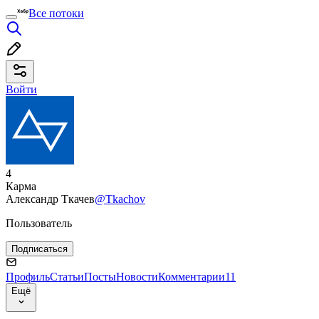
Все потоки
Войти
4
Карма
Александр Ткачев
@Tkachov
Пользователь
Подписаться
Профиль
Статьи
Посты
Новости
Комментарии
11
Ещё