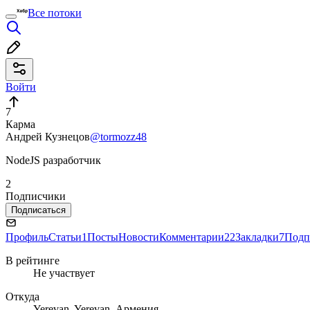
Все потоки
Войти
7
Карма
Андрей Кузнецов
@tormozz48
NodeJS разработчик
2
Подписчики
Подписаться
Профиль
Статьи
1
Посты
Новости
Комментарии
22
Закладки
7
Подп
В рейтинге
Не участвует
Откуда
Yerevan, Yerevan, Армения