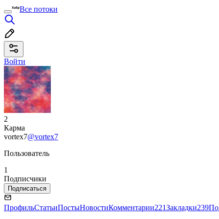
Все потоки
Войти
2
Карма
vortex7
@vortex7
Пользователь
1
Подписчики
Подписаться
Профиль
Статьи
Посты
Новости
Комментарии
221
Закладки
239
По