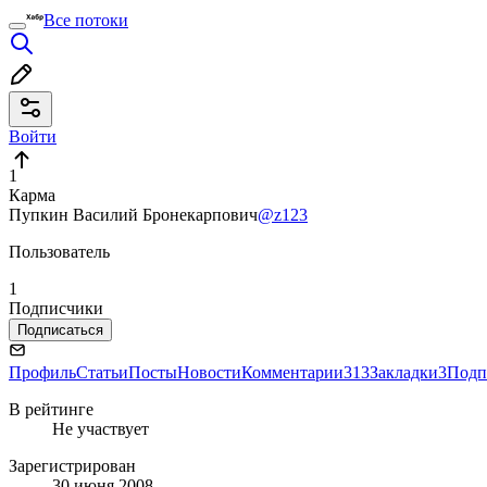
Все потоки
Войти
1
Карма
Пупкин Василий Бронекарпович
@z123
Пользователь
1
Подписчики
Подписаться
Профиль
Статьи
Посты
Новости
Комментарии
313
Закладки
3
Подп
В рейтинге
Не участвует
Зарегистрирован
30 июня 2008