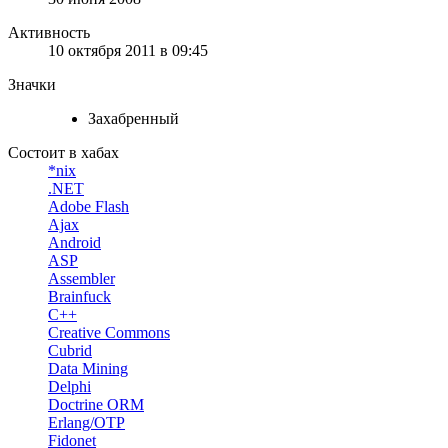
Активность
10 октября 2011 в 09:45
Значки
Захабренный
Состоит в хабах
*nix
.NET
Adobe Flash
Ajax
Android
ASP
Assembler
Brainfuck
C++
Creative Commons
Cubrid
Data Mining
Delphi
Doctrine ORM
Erlang/OTP
Fidonet