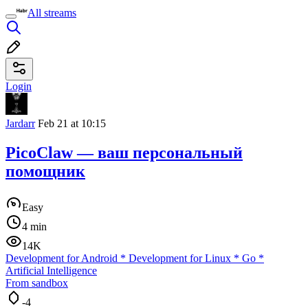
All streams
Login
Jardarr
Feb 21 at 10:15
PicoClaw — ваш персональный
помощник
Easy
4 min
14K
Development for Android
*
Development for Linux
*
Go
*
Artificial Intelligence
From sandbox
-4