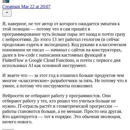
Creatman
Mar 22 at 20:07
Я, наверное, не тот автор от которого ожидается эмпатия к
этой позиции — потому что я сам пришёл в
программирование чуть больше пары лет назад и почти сразу
с нейросетями. До этого 13 лет работал геологом (и сейчас
продолжаю ездить в экспедиции). Код руками в классическом
понимании не писал — начинал с сайтов на конструкторах,
далее в low-code с написания кастомных функций в
FlutterFlow и Google Cloud Functions, и почти с первого дня
использовал AI как основной инструмент.
И знаете что — за этот год я отшипил больше продуктов чем
многие «классические» разработчики за пять. Не потому что я
умнее, а потому что инструменты позволяют.
Нейросети не отбирают работу у программистов. Они
отбирают работу у тех, кто решил что учиться больше не
нужно. IT-отрасль растёт в геометрической прогрессии —
работы становится больше, а не меньше. Просто она другая.
Кто адаптируется — тот в порядке. Это обычная эволюция,
ничего нового.