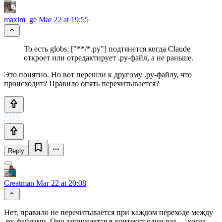
maxim_ge
Mar 22 at 19:55
То есть globs: ["**/*.py"] подтянется когда Claude
откроет или отредактирует .py-файл, а не раньше.
Это понятно. Но вот перешли к другому .py-файлу, что
происходит? Правило опять перечитывается?
Reply
Creatman
Mar 22 at 20:08
Нет, правило не перечитывается при каждом переходе между
.py-файлами. Оно загружается в контекст один раз — когда