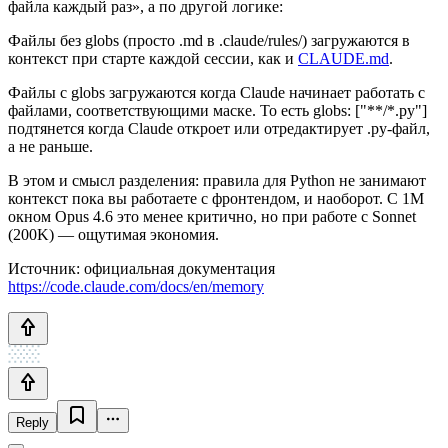
файла каждый раз», а по другой логике:
Файлы без globs (просто .md в .claude/rules/) загружаются в
контекст при старте каждой сессии, как и
CLAUDE.md
.
Файлы с globs загружаются когда Claude начинает работать с
файлами, соответствующими маске. То есть globs: ["**/*.py"]
подтянется когда Claude откроет или отредактирует .py-файл,
а не раньше.
В этом и смысл разделения: правила для Python не занимают
контекст пока вы работаете с фронтендом, и наоборот. С 1M
окном Opus 4.6 это менее критично, но при работе с Sonnet
(200K) — ощутимая экономия.
Источник: официальная документация
https://code.claude.com/docs/en/memory
Reply