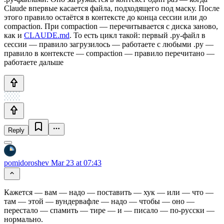
Claude впервые касается файла, подходящего под маску. После
этого правило остаётся в контексте до конца сессии или до
compaction. При compaction — перечитывается с диска заново,
как и
CLAUDE.md
. То есть цикл такой: первый .py-файл в
сессии — правило загрузилось — работаете с любыми .py —
правило в контексте — compaction — правило перечитано —
работаете дальше
Reply
pomidoroshev
Mar 23 at 07:43
Кажется — вам — надо — поставить — хук — или — что —
там — этой — вундервафле — надо — чтобы — оно —
перестало — спамить — тире — и — писало — по-русски —
нормально.