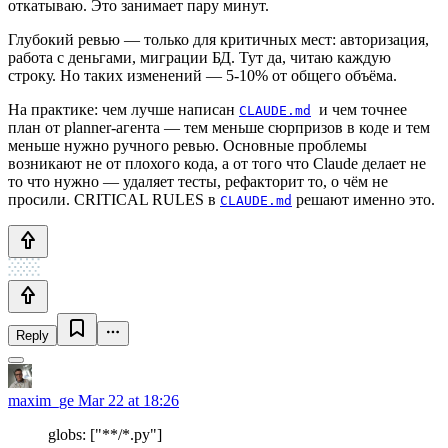
откатываю. Это занимает пару минут.
Глубокий ревью — только для критичных мест: авторизация,
работа с деньгами, миграции БД. Тут да, читаю каждую
строку. Но таких изменений — 5-10% от общего объёма.
На практике: чем лучше написан
и чем точнее
CLAUDE.md
план от planner-агента — тем меньше сюрпризов в коде и тем
меньше нужно ручного ревью. Основные проблемы
возникают не от плохого кода, а от того что Claude делает не
то что нужно — удаляет тесты, рефакторит то, о чём не
просили. CRITICAL RULES в
решают именно это.
CLAUDE.md
Reply
maxim_ge
Mar 22 at 18:26
globs: ["**/*.py"]