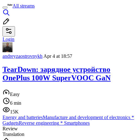
All streams
Login
andreyzaostrovnykh
Apr 4 at 18:57
TearDown: зарядное устройство
OnePlus 100W SuperVOOC GaN
Easy
6 min
15K
Energy and batteries
Manufacture and development of electronics
*
Gadgets
Reverse engineering
*
Smartphones
Review
Translation