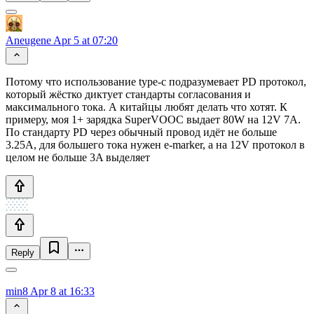
Aneugene
Apr 5 at 07:20
Потому что использование type-c подразумевает PD протокол,
который жёстко диктует стандарты согласования и
максимального тока. А китайцы любят делать что хотят. К
примеру, моя 1+ зарядка SuperVOOC выдает 80W на 12V 7A.
По стандарту PD через обычный провод идёт не больше
3.25A, для большего тока нужен e-marker, а на 12V протокол в
целом не больше 3A выделяет
Reply
min8
Apr 8 at 16:33