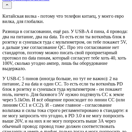
Китайская вилка - потому что телефон китаец, у моего евро
вилка, для глобалки.
Разница в согласовании, ещё раз. У USB-A 4 пина, 4 провода:
два на питание, два на data. То есть если ты воткнёшь блок в
розетку и сунешься туда с мультиметром, он тебе покажет 5V,
а дальше уже согласование QC. Про это согласование нет
стандартов, поэтому можно писать свой проприетарный
протокол по data пинам, который согласует тебе хоть 40, хоть
100V, сколько угодно ампер, лишь бы оборудование
выдержало.
У USB-C 5 пинов (иногда больше, но тут не важно): 2 на
питание, 2 на data и один CC. То есть если ты воткнёшь PD
блок в розетку и сунешься туда мультиметром - он покажет
ноль, ничего. Для базового 5V нужно подтянуть CC к земле
через 5.1kOm. И всё общение происходит по линии CC (или
линиям CC1 и CC2). И - самое главное - согласование
вольтажа и силы тока строго регламентировано в стандарте: я
не могу запросить что угодно, в PD 3.0 я не могу попросить
выше 20V, и на них я не могу попросить выше 3A через
обычный провод: провод тоже должен соответствовать
стандарту и иметь e-marker, только тогда я могу попросить до