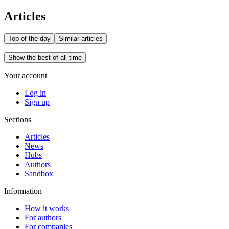
Articles
Top of the day
Similar articles
Show the best of all time
Your account
Log in
Sign up
Sections
Articles
News
Hubs
Authors
Sandbox
Information
How it works
For authors
For companies