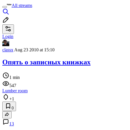
All streams
Login
classx
Aug 23 2010 at 15:10
Опять о записных книжках
1 min
547
Lumber room
+1
0
13