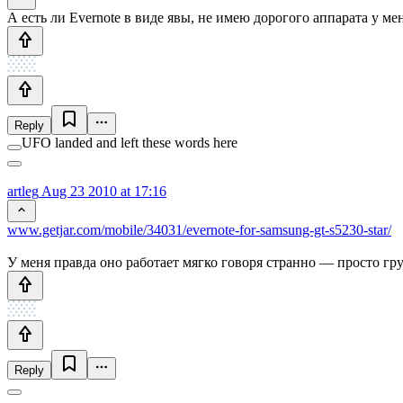
А есть ли Evernote в виде явы, не имею дорогого аппарата у ме
Reply
UFO landed and left these words here
artleg
Aug 23 2010 at 17:16
www.getjar.com/mobile/34031/evernote-for-samsung-gt-s5230-star/
У меня правда оно работает мягко говоря странно — просто гру
Reply