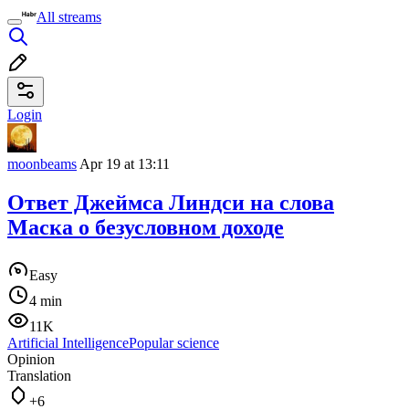
All streams
Login
moonbeams
Apr 19 at 13:11
Ответ Джеймса Линдси на слова
Маска о безусловном доходе
Easy
4 min
11K
Artificial Intelligence
Popular science
Opinion
Translation
+6