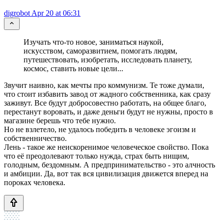
digrobot
Apr 20 at 06:31
Изучать что-то новое, заниматься наукой,
искусством, саморазвитием, помогать людям,
путешествовать, изобретать, исследовать планету,
космос, ставить новые цели...
Звучит наивно, как мечты про коммунизм. Те тоже думали,
что стоит избавить завод от жадного собственника, как сразу
заживут. Все будут добросовестно работать, на общее благо,
перестанут воровать, и даже деньги будут не нужны, просто в
магазине берешь что тебе нужно.
Но не взлетело, не удалось победить в человеке эгоизм и
собственничество.
Лень - такое же неискоренимое человеческое свойство. Пока
что её преодолевают только нужда, страх быть нищим,
голодным, бездомным. А предпринимательство - это алчность
и амбиции. Да, вот так вся цивилизация движется вперед на
пороках человека.