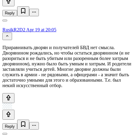
Reply
RusikR2D2
Apr 19 at 20:05
Приравнивать дворян и получателей БВД нет смысла.
Дворянином рождались, но чтобы остаться дворянином (и не
разориться и не быть убитым или разоренным более хитрым
дворянином), нужно было быть умным и хитрым. И родители
заставляли учиться детей. Многие дворяне должны были
служить в армии - не рядовыми, а офицерами - а значит быть
достаточно умными для этого и образованными. Т.е. был
некий искусственный отбор.
Reply