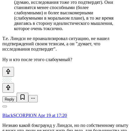
(думаю, исследования тоже это подтвердят). Они
становятся менее способными (более
слабоумными) и более высокомерными
(слабоумными в моральном плане), в то же время
двигаясь в сторону идеалистического мышления,
которое очень токсично.
Т.е. Линдси не проанализировал ситуацию, не нашел
подтверждений своим тезисам, а он "думает, что
исследования подтвердят".
Ну и кто после этого слабоумный?
Reply
BlackSCORPION
Apr 19 at 17:20
Незнаю какой бэкграунд у Линдси, но по собственному опыту
я вижу что люди не могут жить без дела, для большинства это