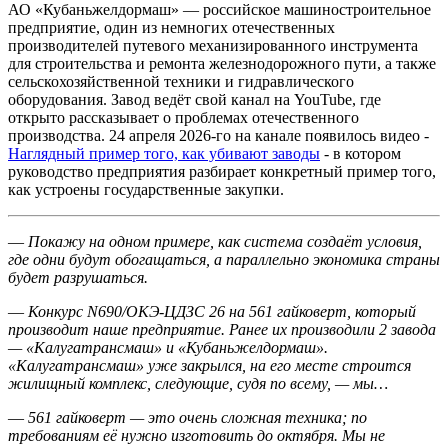
АО «Кубаньжелдормаш» — российское машиностроительное
предприятие, один из немногих отечественных
производителей путевого механизированного инструмента
для строительства и ремонта железнодорожного пути, а также
сельскохозяйственной техники и гидравлического
оборудования. Завод ведёт свой канал на YouTube, где
открыто рассказывает о проблемах отечественного
производства. 24 апреля 2026-го на канале появилось видео -
Наглядный пример того, как убивают заводы
- в котором
руководство предприятия разбирает конкретный пример того,
как устроены государственные закупки.
—
Покажу на одном примере, как система создаёт условия,
где одни будут обогащаться, а параллельно экономика страны
будет разрушаться.
—
Конкурс N690/ОКЭ-ЦДЗС 26 на 561 гайковерт, который
производит наше предприятие. Ранее их производили 2 завода
— «Калугатрансмаш» и «Кубаньжелдормаш».
«Калугатрансмаш» уже закрылся, на его месте строится
жилищный комплекс, следующие, судя по всему, — мы…
—
561 гайковерт — это очень сложная техника; по
требованиям её нужно изготовить до октября. Мы не