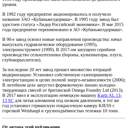
уровня.
В 1992 году предприятие акционировалось и получило
название ЗАО «Кубаньжелдормаш». В 1995 году завод был
удостоен статуса «Лидер Российской экономики». В мае 2015
года предприятие переименовано в АО «Кубаньжелдормаш».
В 90-е завод освоил новые направления производства: начал
выпускать гидравлическое оборудование (1995),
электроинструмент (1999). В 2017-ом запущено серийное
производство сельхозтехники (бороны, культиваторы, плуги,
глубокорыхлители).
За последние 20 лет завод прошел множество итераций
модернизации: Установил собственную газопоршневую
электростанцию в целях полной энерго-независимости (2006);
В литейном цехе запустил формовочную линию холодно-
твердеющих смесей от британской Omega Foundry Ltd (2013);
В 2017 ввел в эксплуатацию немецкую машину
Kurtz AL 13-
13 SC
для литья алюминия под низким давлением, в тот же
год установил германскую покрасочную камеру KIESS с
горелкой Weishaupt и грузоподъёмностью тележки 10 тонн.
От автора этой публикации