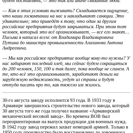
будет поставлять, — это так или иначе связанные люди.
—
Как в этих условиях выживать? Складывается ощущение,
что наши госкомпании на нас и накладывают санкции. Это
удивительно; это приведёт к тому, что один за другим
российские предприятия будут закрываться. При этом тот
человек, который это всё организовывает, — все его знают…
Письма я написал всем: от Владимира Владимировича
Путина до министра промышленности Алиханова Антона
Андреевича.
—
Мы как российское предприятие вообще кому-то нужны? У
нас забирают последний хлеб, мы сейчас будем сокращаться
до 200 человек, 150, 100 и так далее, пока вообще не сгинем. А
те, кто всё это организовывает, заработают деньги на
зарубежную недвижимость, уедут из страны и будут
оттуда писать про то, как тяжело им жилось.
30-го августа заводу исполнится 93 года. В 1933 году в
Армавире завершилось строительство нового завода, который
30 августа того же года получил название «Армавирский
механический весовой завод». Во времена ВОВ был
переориентирован на выпуск продукции для военных нужд.
В 1942 году завод пережил захват немецкой армией. Только в
1950 году производство было восстановлено до довоенного