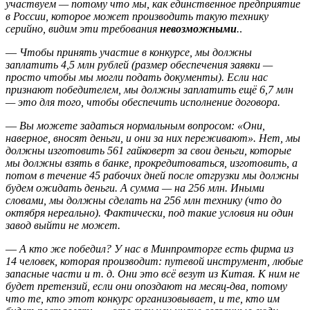
участвуем — потому что мы, как единственное предприятие
в России, которое может производить такую технику
серийно, видим эти требования
невозможными
.
.
—
Чтобы принять участие в конкурсе, мы должны
заплатить 4,5 млн рублей (размер обеспечения заявки —
просто чтобы мы могли подать документы). Если нас
признают победителем, мы должны заплатить ещё 6,7 млн
— это для того, чтобы обеспечить исполнение договора.
—
Вы можете задаться нормальным вопросом: «Они,
наверное, вносят деньги, и они за них переживают». Нет, мы
должны изготовить 561 гайковерт за свои деньги, которые
мы должны взять в банке, прокредитоваться, изготовить, а
потом в течение 45 рабочих дней после отгрузки мы должны
будем ожидать деньги. А сумма — на 256 млн. Иными
словами, мы должны сделать на 256 млн технику (что до
октября нереально). Фактически, под такие условия ни один
завод выйти не может.
—
А кто же победил? У нас в Минпромторге есть фирма из
14 человек, которая производит: путевой инструмент, любые
запасные части и т. д. Они это всё везут из Китая. К ним не
будет претензий, если они опоздают на месяц-два, потому
что те, кто этот конкурс организовывает, и те, кто им