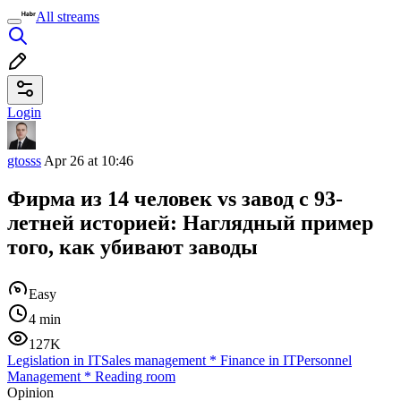
All streams
Login
gtosss
Apr 26 at 10:46
Фирма из 14 человек vs завод с 93-
летней историей: Наглядный пример
того, как убивают заводы
Easy
4 min
127K
Legislation in IT
Sales management
*
Finance in IT
Personnel
Management
*
Reading room
Opinion