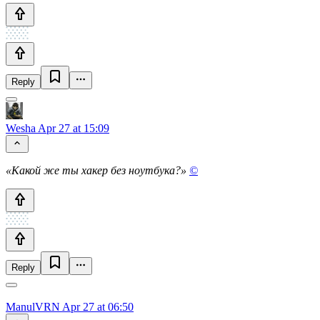
Reply
Wesha
Apr 27 at 15:09
«Какой же ты хакер без ноутбука?»
©
Reply
ManulVRN
Apr 27 at 06:50