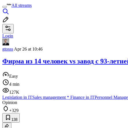
All streams
Login
gtosss
Apr 26 at 10:46
Фирма из 14 человек vs завод с 93-лет
Easy
4 min
127K
Legislation in IT
Sales management
*
Finance in IT
Personnel Manag
Opinion
+329
138