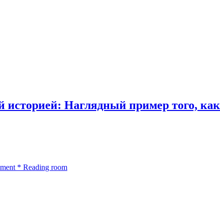
ней историей: Наглядный пример того, ка
ement
*
Reading room