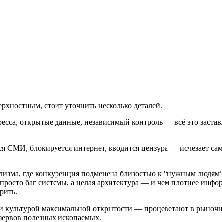
верхностным, стоит уточнить несколько деталей.
есса, открытые данные, независимый контроль — всё это заставл
 СМИ, блокируется интернет, вводится цензура — исчезает сам
лизма, где конкуренция подменена близостью к “нужным людям”, 
 просто баг системы, а целая архитектура — и чем плотнее инфо
рить.
и культурой максимальной открытости — процеветают в рыночн
езервов полезных ископаемых.