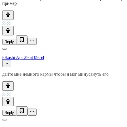
пример
Reply
t0kashi
Apr 29 at 09:54
дайте мне немного кармы чтобы я мог минусануть его
Reply