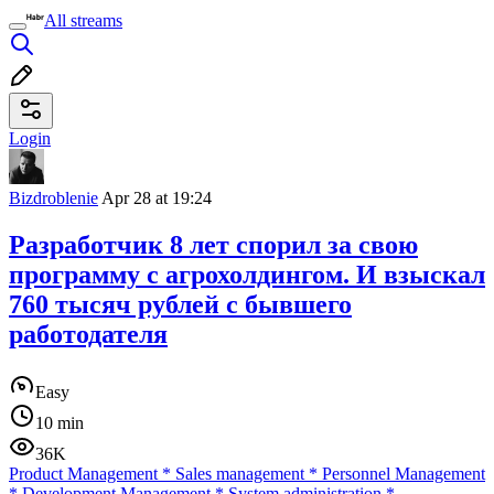
All streams
Login
Bizdroblenie
Apr 28 at 19:24
Разработчик 8 лет спорил за свою
программу с агрохолдингом. И взыскал
760 тысяч рублей с бывшего
работодателя
Easy
10 min
36K
Product Management
*
Sales management
*
Personnel Management
*
Development Management
*
System administration
*