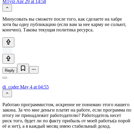
MTyrz
Apr 29 at 14:58
Минусовать вы сможете после того, как сделаете на хабре
хотя бы одну публикацию (если вам за нее карму не сольют,
конечно). Такова текущая политика ресурса.
Reply
di_coder
May 4 at 04:55
Работаю программистом, искренне не понимаю этого нашего
закона. За что мне деньги платят на работе, если программа по
итогу не принадлежит работодателю? Работодатель несет
риск того, будет ли по факту прибыль от моей работы(а порой
её и нет), а я каждый месяц имею стабильный доход.