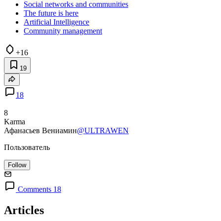
Social networks and communities
The future is here
Artificial Intelligence
Community management
+16
19
18
8
Karma
Афанасьев Вениамин
@ULTRAWEN
Пользователь
Follow
Comments 18
Articles