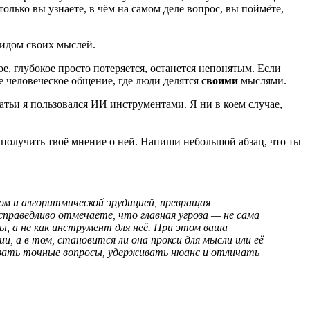
только вы узнаете, в чём на самом деле вопрос, вы поймёте,
видом своих мыслей.
, глубокое просто потеряется, останется непонятым. Если
е человеческое общение, где люди делятся
своими
мыслями.
атьи я пользовался ИИ инструментами. Я ни в коем случае,
ы получить твоё мнение о ней. Напиши небольшой абзац, что ты
 и алгоритмической эрудицией, превращая
справедливо отмечаете, что главная угроза — не сама
ы, а не как инструмент для неё. При этом ваша
, а в том, становится ли она прокси для мысли или её
авать точные вопросы, удерживать нюанс и отличать