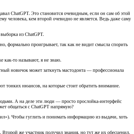
авал ChatGPT. Это становится очевидным, если он сам об этой
ему человека, кем второй очевидно не является. Ведь даже саму
е выборка из ChatGPT.
нно, формально проигрывает, так как не видит смысла спорить
е как‑то называют, я не знаю.
тный новичок может заткнуть мастодонта — профессионала
мают тонких нюансов, на которые стоит обратить внимание.
 людьми. А на деле эти люди — просто прослойка‑интерфейс
может общаться с ChatGPT напрямую?
лил»). Чтобы гуглить и понимать информацию из выдачи, хоть
 Второй же участник получил знания, но тут же их обесценил.