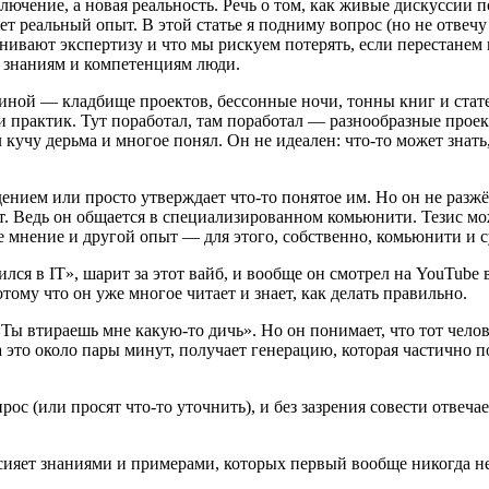
исключение, а новая реальность. Речь о том, как живые дискусс
т реальный опыт. В этой статье я подниму вопрос (но не отвечу
ивают экспертизу и что мы рискуем потерять, если перестанем 
, знаниям и компетенциям люди.
пиной — кладбище проектов, бессонные ночи, тонны книг и стате
 и практик. Тут поработал, там поработал — разнообразные прое
 кучу дерьма и многое понял. Он не идеален: что‑то может знать
ением или просто утверждает что‑то понятое им. Но он не разжё
ят. Ведь он общается в специализированном комьюнити. Тезис 
е мнение и другой опыт — для этого, собственно, комьюнити и 
ся в IT», шарит за этот вайб, и вообще он смотрел на YouTube 
потому что он уже многое читает и знает, как делать правильно.
«Ты втираешь мне какую‑то дичь». Но он понимает, что тот чело
на это около пары минут, получает генерацию, которая частично 
ос (или просят что‑то уточнить), и без зазрения совести отвеча
 сияет знаниями и примерами, которых первый вообще никогда н