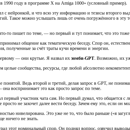
в 1990 году в программе X на Amiga 1000» (условный пример).
ил с нейронкой, и что всю эту информацию и тезисы второго выд
огий. Такое можно услышать лишь от очень погружённого в эту т
что‑то пишет по теме, — но первый и тут понимает, что это тож
оспринимал общение как тематическую беседу. Спор он, естестве
ия, полученные за счёт траты кучи времени и энергии.
первому — они крутые. Я назвал их
зомби‑GPT
. Возможно, их уж
 целые сообщества, ресурсы, где любой абсолютно некомпетен
не понятой. Ведь второй и третий, делая запрос в GPT, не пони
она воспринимает это как просто запрос по теме.
сал первый участник чата сам. Но первый думал, что общается с
просто не захочет далее вести беседу. Зачем ему это, если он 
ностью нивелирована. Это уже не то, что было раньше («я загуг
е ничего не знать.
грал этот номинальный спор. Он поднял вопрос, озвучил выводы.