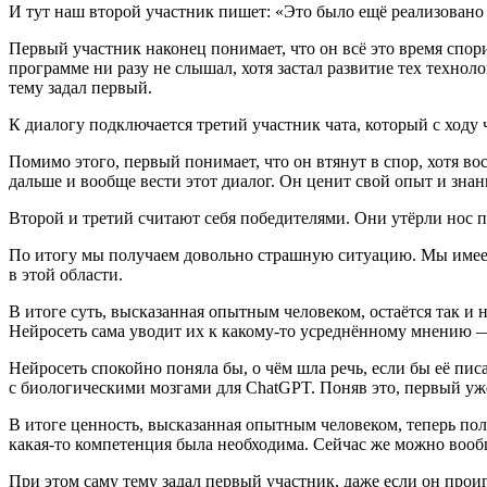
И тут наш второй участник пишет: «Это было ещё реализовано 
Первый участник наконец понимает, что он всё это время спор
программе ни разу не слышал, хотя застал развитие тех технол
тему задал первый.
К диалогу подключается третий участник чата, который с ходу 
Помимо этого, первый понимает, что он втянут в спор, хотя в
дальше и вообще вести этот диалог. Он ценит свой опыт и знан
Второй и третий считают себя победителями. Они утёрли нос 
По итогу мы получаем довольно страшную ситуацию. Мы имеем
в этой области.
В итоге суть, высказанная опытным человеком, остаётся так и 
Нейросеть сама уводит их к какому‑то усреднённому мнению — 
Нейросеть спокойно поняла бы, о чём шла речь, если бы её пи
с биологическими мозгами для ChatGPT. Поняв это, первый уже 
В итоге ценность, высказанная опытным человеком, теперь пол
какая‑то компетенция была необходима. Сейчас же можно вообщ
При этом саму тему задал первый участник, даже если он прои