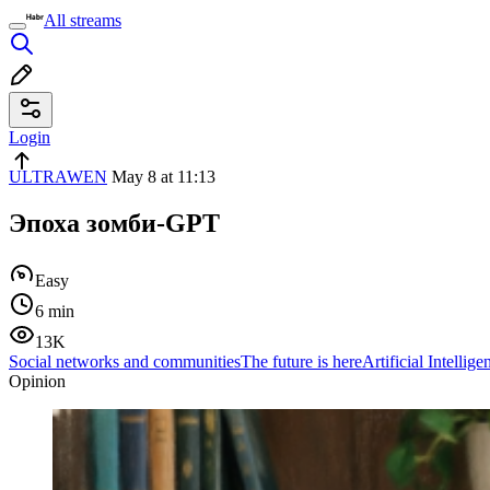
All streams
Login
ULTRAWEN
May 8 at 11:13
Эпоха зомби-GPT
Easy
6 min
13K
Social networks and communities
The future is here
Artificial Intellige
Opinion