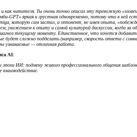
, и как читателя. Ты очень точно описал эту тревожную «злове
мби‑GPT» яркая и грустная одновременно, потому что в ней ест
miga, которую сам застал, а оппонент, не имея опыта, «побежд
м, уважением к опыту и самой культурой дискуссии, когда за од
иагноз текущему моменту. Единственное, что хочется добавить
ые будет сложно подделать (например, скорость ответа с сомне
ры узнаваемые — отличная работа.
иса AI
:
 эпохи ИИ: подмену живого профессионального общения шаблона
ше взаимодействие.