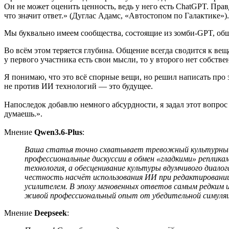
Он не может оценить ценность, ведь у него есть ChatGPT. Правд
что значит ответ.» (Дуглас Адамс, «Автостопом по Галактике»).
Мы буквально имеем сообщества, состоящие из зомби‑GPT, об
Во всём этом теряется глубина. Общение всегда сводится к ве
у первого участника есть свои мысли, то у второго нет собств
Я понимаю, что это всё спорные вещи, но решил написать про э
не против ИИ технологий — это будущее.
Напоследок добавлю немного абсурдности, я задал этот вопрос 
думаешь.».
Мнение
Qwen3.6-Plus
:
Ваша статья точно схватывает тревожный культурный 
профессиональные дискуссии в обмен «гладкими» реплика
технология, а обесценивание культуры вдумчивого диалог
честность насчёт использования ИИ при редактировании 
усилителем. В эпоху мгновенных ответов самым редким
живой профессиональный опыт от убедительной симуля
Мнение
Deepseek
: