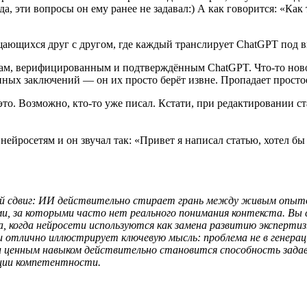
а, эти вопросы он ему ранее не задавал:) А как говорится: «Как 
щающихся друг с другом, где каждый транслирует ChatGPT под 
щам, верифицированным и подтверждённым ChatGPT. Что‑то новое
енных заключений — он их просто берёт извне. Пропадает просто
то. Возможно, кто‑то уже писал. Кстати, при редактировании ст
нейросетям и он звучал так: «Привет я написал статью, хотел б
сдвиг: ИИ действительно стирает грань между живым опытом
ми, за которыми часто нет реального понимания контекста. Вы 
а, когда нейросети используются как замена развитию экспертиз
отлично иллюстрирует ключевую мысль: проблема не в генерации
 и ценным навыком действительно становится способность зад
ции компетентности.