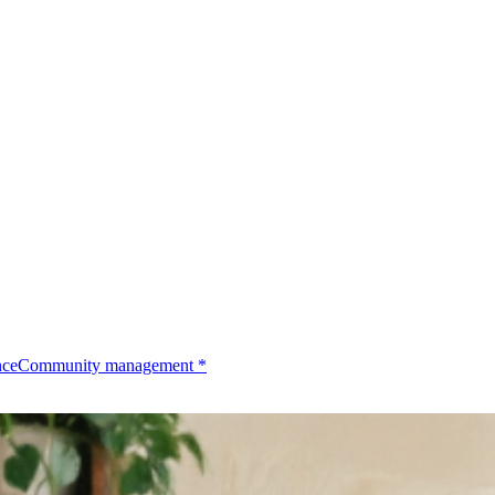
nce
Community management
*