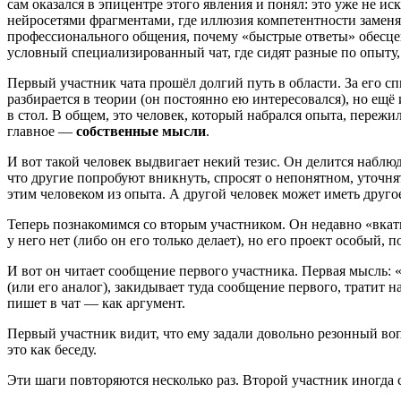
сам оказался в эпицентре этого явления и понял: это уже не 
нейросетями фрагментами, где иллюзия компетентности заменяе
профессионального общения, почему «быстрые ответы» обесцен
условный специализированный чат, где сидят разные по опыту
Первый участник чата прошёл долгий путь в области. За его с
разбирается в теории (он постоянно ею интересовался), но ещё
в стол. В общем, это человек, который набрался опыта, пережил
главное —
собственные мысли
.
И вот такой человек выдвигает некий тезис. Он делится наблюд
что другие попробуют вникнуть, спросят о непонятном, уточн
этим человеком из опыта. А другой человек может иметь друго
Теперь познакомимся со вторым участником. Он недавно «вкатил
у него нет (либо он его только делает), но его проект особый, 
И вот он читает сообщение первого участника. Первая мысль: 
(или его аналог), закидывает туда сообщение первого, тратит 
пишет в чат — как аргумент.
Первый участник видит, что ему задали довольно резонный вопр
это как беседу.
Эти шаги повторяются несколько раз. Второй участник иногда