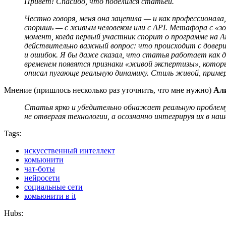
Привет! Спасибо, что поделился статьёй.
Честно говоря, меня она зацепила — и как профессионала
споришь — с живым человеком или с API. Метафора с «зо
момент, когда первый участник спорит о программе на A
действительно важный вопрос: что происходит с доверие
и ошибок. Я бы даже сказал, что статья работает как д
временем появятся признаки «живой экспертизы», котор
описал пугающе реальную динамику. Стиль живой, приме
Мнение (пришлось несколько раз уточнить, что мне нужно)
Ал
Статья ярко и убедительно обнажает реальную проблему
не отвергая технологии, а осознанно интегрируя их в на
Tags:
искусственный интеллект
комьюнити
чат-боты
нейросети
социальные сети
комьюнити в it
Hubs: