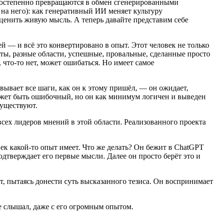
ии постепенно превращаются в обмен сгенерированными
 на него): как генеративный ИИ меняет культуру
ценить живую мысль. А теперь давайте представим себе
й — и всё это конвертировано в опыт. Этот человек не только
кты, разные области, успешные, провальные, сделанные просто
, что‑то нет, может ошибаться. Но имеет самое
вывает все шаги, как он к этому пришёл, — он ожидает,
может быть ошибочный, но он как минимум логичен и выведен
существуют.
всех лидеров мнений в этой области. Реализованного проекта
век какой‑то опыт имеет. Что же делать? Он бежит в ChatGPT
подтверждает его первые мысли. Далее он просто берёт это и
ет, пытаясь донести суть высказанного тезиса. Он воспринимает
е слышал, даже с его огромным опытом.