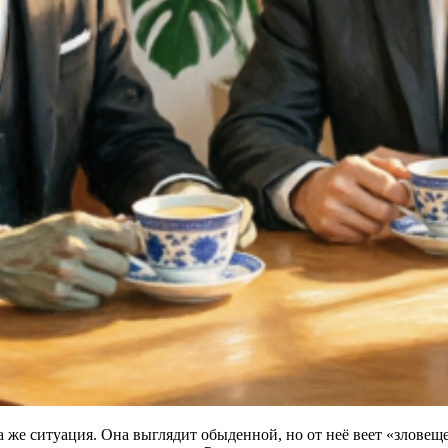
же ситуация. Она выглядит обыденной, но от неё веет «зловеще