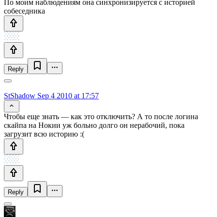
По моим наблюдениям она синхронизируется с историей
собеседника
Reply
StShadow
Sep 4 2010 at 17:57
Чтобы еще знать — как это отключить? А то после логина
скайпа на Нокии уж больно долго он нерабочий, пока
загрузит всю историю :(
Reply