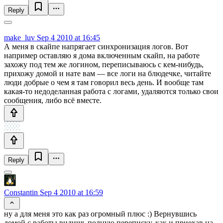
Reply
make_luv
Sep 4 2010 at 16:45
А меня в скайпе напрягает синхронизация логов. Вот
например оставляю я дома включенным скайп, на работе
захожу под тем же логином, переписываюсь с кем-нибудь,
прихожу домой и нате вам — все логи на блюдечке, читайте
люди добрые о чем я там говорил весь день. И вообще там
какая-то недоделанная работа с логами, удаляются только свои
сообщения, либо всё вместе.
Reply
Constantin
Sep 4 2010 at 16:59
ну а для меня это как раз огромный плюс :) Вернувшись
домой с работы видишь полную переписку, как и приехав на