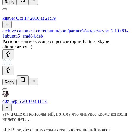
Reply
kljaver
Oct 17 2010 at 21:19
archive.canonical.com/ubuntu/pool/partner/s/skype/skype_2.1.0.81-
1ubuntu5_amd64.deb
Раз в несколько месяцев в репозитории Partner Skype
обновляется. :)
Reply
d0z
Sep 5 2010 at 11:14
угу, а еще он консольный, потому что линуксе кроме консоли
ничего нет…
ЗЫ: В случае с линуксом актуальность знаний может