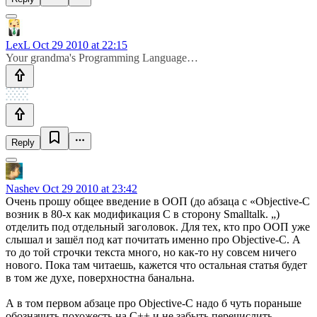
LexL
Oct 29 2010 at 22:15
Your grandma's Programming Language…
Reply
Nashev
Oct 29 2010 at 23:42
Очень прошу общее введение в ООП (до абзаца с «Objective-C
возник в 80-x как модификация С в сторону Smalltalk. „)
отделить под отдельный заголовок. Для тех, кто про ООП уже
слышал и зашёл под кат почитать именно про Objective-C. А
то до той строчки текста много, но как-то ну совсем ничего
нового. Пока там читаешь, кажется что остальная статья будет
в том же духе, поверхностна банальна.
А в том первом абзаце про Objective-C надо б чуть пораньше
обозначить похожесть на С++ и не забыть перечислить