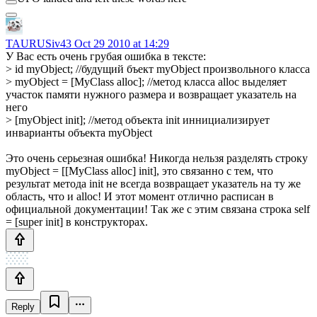
TAURUSiv43
Oct 29 2010 at 14:29
У Вас есть очень грубая ошибка в тексте:
> id myObject; //будущий бъект myObject произвольного класса
> myObject = [MyClass alloc]; //метод класса alloc выделяет
участок памяти нужного размера и возвращает указатель на
него
> [myObject init]; //метод объекта init иннициализирует
инварианты объекта myObject
Это очень серьезная ошибка! Никогда нельзя разделять строку
myObject = [[MyClass alloc] init], это связанно с тем, что
результат метода init не всегда возвращает указатель на ту же
область, что и alloc! И этот момент отлично расписан в
официальной документации! Так же с этим связана строка self
= [super init] в конструкторах.
Reply