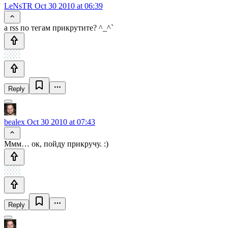
LeNsTR
Oct 30 2010 at 06:39
а rss по тегам прикрутите? ^_^`
Reply
bealex
Oct 30 2010 at 07:43
Ммм… ок, пойду прикручу. :)
Reply