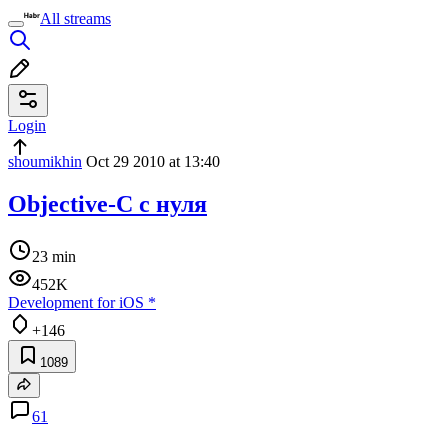
All streams
Login
shoumikhin
Oct 29 2010 at 13:40
Objective-C с нуля
23 min
452K
Development for iOS
*
+146
1089
61