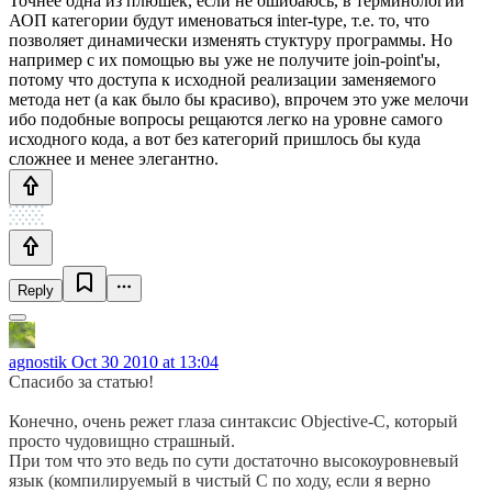
Точнее одна из плюшек, если не ошибаюсь, в терминологии
АОП категории будут именоваться inter-type, т.е. то, что
позволяет динамически изменять стуктуру программы. Но
например с их помощью вы уже не получите join-point'ы,
потому что доступа к исходной реализации заменяемого
метода нет (а как было бы красиво), впрочем это уже мелочи
ибо подобные вопросы рещаются легко на уровне самого
исходного кода, а вот без категорий пришлось бы куда
сложнее и менее элегантно.
Reply
agnostik
Oct 30 2010 at 13:04
Спасибо за статью!
Конечно, очень режет глаза синтаксис Objective-C, который
просто чудовищно страшный.
При том что это ведь по сути достаточно высокоуровневый
язык (компилируемый в чистый C по ходу, если я верно