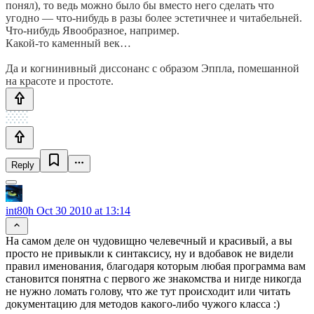
понял), то ведь можно было бы вместо него сделать что
угодно — что-нибудь в разы более эстетичнее и читабельней.
Что-нибудь Явообразное, например.
Какой-то каменный век…
Да и когнинивный диссонанс с образом Эппла, помешанной
на красоте и простоте.
Reply
int80h
Oct 30 2010 at 13:14
На самом деле он чудовищно челевечный и красивый, а вы
просто не привыкли к синтаксису, ну и вдобавок не видели
правил именования, благодаря которым любая программа вам
становится понятна с первого же знакомства и нигде никогда
не нужно ломать голову, что же тут происходит или читать
документацию для методов какого-либо чужого класса :)