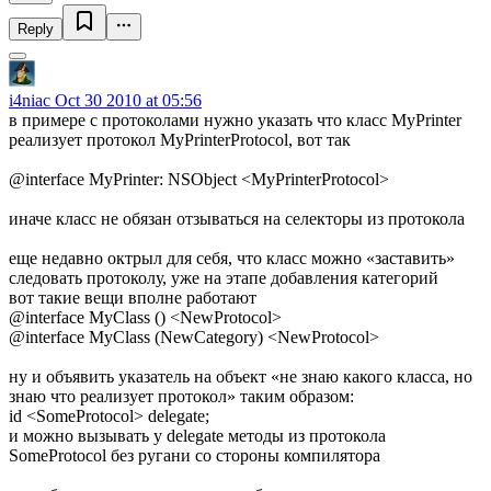
Reply
i4niac
Oct 30 2010 at 05:56
в примере с протоколами нужно указать что класс MyPrinter
реализует протокол MyPrinterProtocol, вот так
@interface MyPrinter: NSObject <MyPrinterProtocol>
иначе класс не обязан отзываться на селекторы из протокола
еще недавно октрыл для себя, что класс можно «заставить»
следовать протоколу, уже на этапе добавления категорий
вот такие вещи вполне работают
@interface MyClass () <NewProtocol>
@interface MyClass (NewCategory) <NewProtocol>
ну и объявить указатель на объект «не знаю какого класса, но
знаю что реализует протокол» таким образом:
id <SomeProtocol> delegate;
и можно вызывать у delegate методы из протокола
SomeProtocol без ругани со стороны компилятора