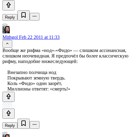
Reply
Mithgol
Feb 22 2011 at 11:33
Вообще же рифма
«нод»-«Фидо» —
слишком ассонансная,
слишком неочевидная. Я предпочёл бы более классическую
рифму, наподобие нижеследующей:
Внезапно полчища нод
Покрывают земную твердь.
Коль «Фидо» один заорёт,
Миллионы ответят: «смерть!»
Reply