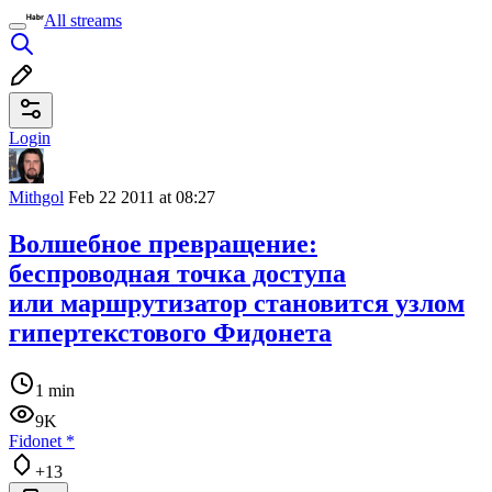
All streams
Login
Mithgol
Feb 22 2011 at 08:27
Волшебное превращение:
беспроводная точка доступа
или маршрутизатор становится узлом
гипертекстового Фидонета
1 min
9K
Fidonet
*
+13