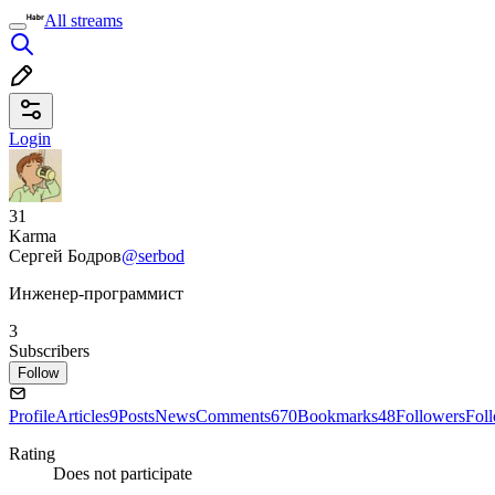
All streams
Login
31
Karma
Сергей Бодров
@serbod
Инженер-программист
3
Subscribers
Follow
Profile
Articles
9
Posts
News
Comments
670
Bookmarks
48
Followers
Fol
Rating
Does not participate