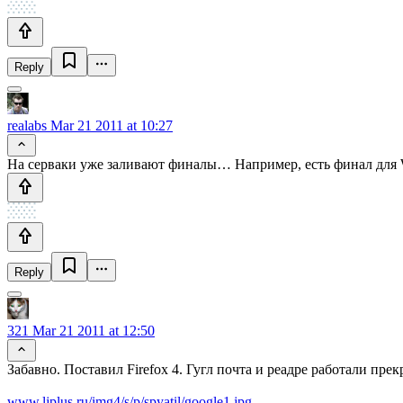
Reply
realabs
Mar 21 2011 at 10:27
На серваки уже заливают финалы… Например, есть финал для
Reply
321
Mar 21 2011 at 12:50
Забавно. Поставил Firefox 4. Гугл почта и реадре работали прек
www.ljplus.ru/img4/s/p/spyatil/google1.jpg