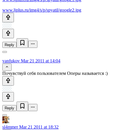
www.ljplus.ru/img4/s/p/spyatil/google2.jpg
Reply
vanfukov
Mar 21 2011 at 14:04
Почувствуй себя пользователем Оперы называется :)
Reply
sl4mmer
Mar 21 2011 at 18:32