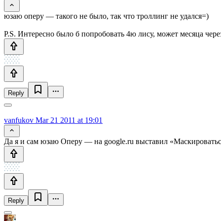
юзаю оперу — такого не было, так что троллинг не удался=)
P.S. Интересно было б попробовать 4ю лису, может месяца через 
Reply
vanfukov
Mar 21 2011 at 19:01
Да я и сам юзаю Оперу — на google.ru выставил «Маскироватьс
Reply