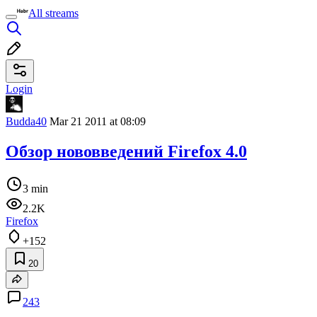
All streams
Login
Budda40
Mar 21 2011 at 08:09
Обзор нововведений Firefox 4.0
3 min
2.2K
Firefox
+152
20
243