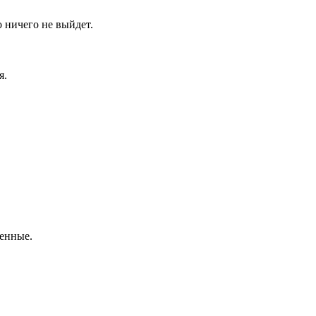
 ничего не выйдет.
я.
венные.