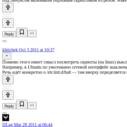
под линуксом маленьким перловым скриптиком из репов: wakeonl
Reply
klirichek
Oct 3 2011 at 10:37
Помимо этого имеет смысл посмотреть скрипты (на linux) вык
Например, в Ubuntu по умолчанию сетевой интерфейс выключа
Речь идёт конкретно о /etc/init.d/halt — там вверху определяе
Reply
DLag
Mar 28 2011 at 06:44