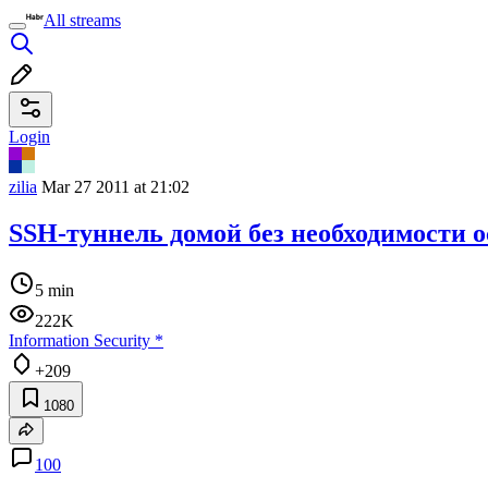
All streams
Login
zilia
Mar 27 2011 at 21:02
SSH-туннель домой без необходимости
5 min
222K
Information Security
*
+209
1080
100