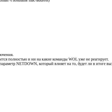
an -i hostname mac-address)
лючения.
ется полностью и ни на какие команды WOL уже не реагирует.
тся параметр NETDOWN, который влияет на то, будет ли в итоге в