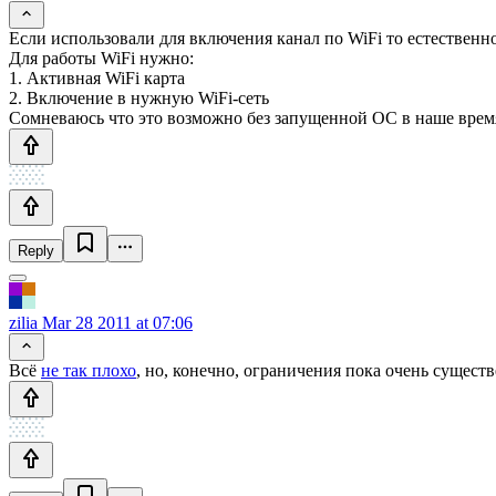
Если использовали для включения канал по WiFi то естественно
Для работы WiFi нужно:
1. Активная WiFi карта
2. Включение в нужную WiFi-сеть
Сомневаюсь что это возможно без запущенной ОС в наше врем
Reply
zilia
Mar 28 2011 at 07:06
Всё
не так плохо
, но, конечно, ограничения пока очень сущест