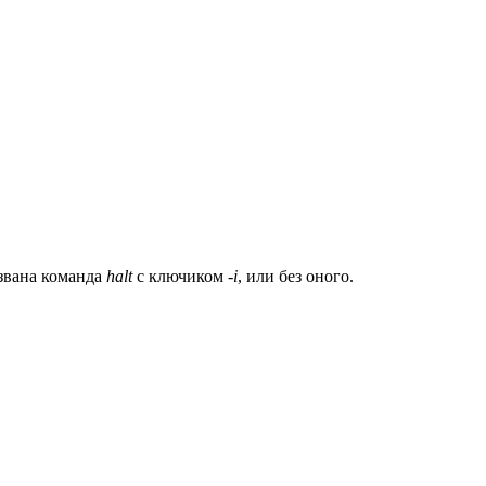
ызвана команда
halt
с ключиком
-i
, или без оного.