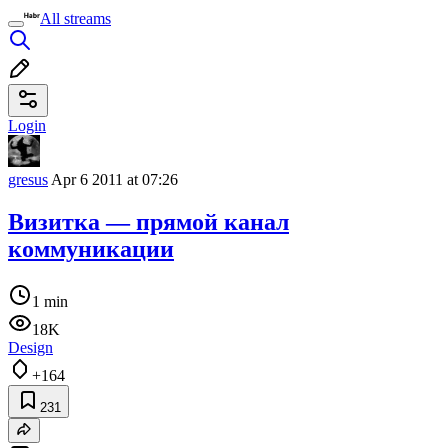
All streams
Login
gresus
Apr 6 2011 at 07:26
Визитка — прямой канал
коммуникации
1 min
18K
Design
+164
231