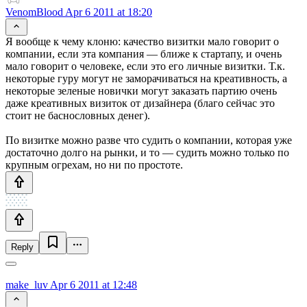
VenomBlood
Apr 6 2011 at 18:20
Я вообще к чему клоню: качество визитки мало говорит о
компании, если эта компания — ближе к стартапу, и очень
мало говорит о человеке, если это его личные визитки. Т.к.
некоторые гуру могут не заморачиваться на креативность, а
некоторые зеленые новички могут заказать партию очень
даже креативных визиток от дизайнера (благо сейчас это
стоит не баснословных денег).
По визитке можно разве что судить о компании, которая уже
достаточно долго на рынки, и то — судить можно только по
крупным огрехам, но ни по простоте.
Reply
make_luv
Apr 6 2011 at 12:48