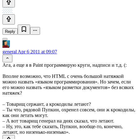
Reply
general
Apr 6 2011 at 09:07
Ага, а еще я в Paint программирую круги, надписи и т.д. (:
Вполне возможно, что HTML с очень большой натяжкой
можно назвать «языком программирования». Но зачем, если
его можно назвать «языком разметки документов» без всяких
натяжек?
– Товарищ сержант, а крокодилы летают?
– Ты что, рядовой Пупкин, охренел совсем, они ж крокодилы,
как они летать могут.
– А вот товарищ генерал на днях сказал, что летают.
– Ну, это, как тебе сказать, Пупкин, вообще-то, конечно,
летают, но низенько-низенько».