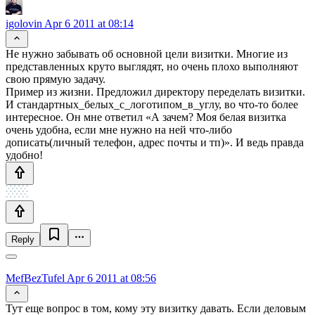
igolovin
Apr 6 2011 at 08:14
Не нужно забывать об основной цели визитки. Многие из
представленных круто выглядят, но очень плохо выполняют
свою прямую задачу.
Пример из жизни. Предложил директору переделать визитки.
И стандартных_белых_с_логотипом_в_углу, во что-то более
интересное. Он мне ответил «А зачем? Моя белая визитка
очень удобна, если мне нужно на ней что-либо
дописать(личный телефон, адрес почты и тп)». И ведь правда
удобно!
Reply
MefBezTufel
Apr 6 2011 at 08:56
Тут еще вопрос в том, кому эту визитку давать. Если деловым