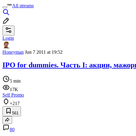
All streams
Login
Honeyman
Jun 7 2011 at 19:52
IPO for dummies. Часть I: акции, мажо
5 min
17K
Self Promo
+217
561
80