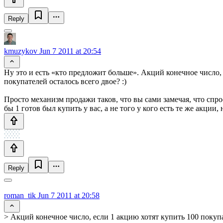
Reply
kmuzykov
Jun 7 2011 at 20:54
Ну это и есть «кто предложит больше». Акций конечное число, 
покупателей осталось всего двое? :)
Просто механизм продажи таков, что вы сами замечая, что спро
бы 1 готов был купить у вас, а не того у кого есть те же акции,
Reply
roman_tik
Jun 7 2011 at 20:58
> Акций конечное число, если 1 акцию хотят купить 100 покупа