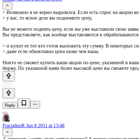
> Возможно я не верно выразился. Если есть спрос на акцию ко
> у вас, то ясное дело вы поднимите цену,
Вы не можете поднять цену, если вы уже выставили свою заявк
Вы представляете, как вообще выставляются и обрабатываются 
> и купит ее тот кто готов выложить эту сумму. В некоторых с
> даже если объективно цена ниже чем ваша.
Никто не сможет купить ваши акции по цене, указанной в ваше
биржу. По указанной вами более высокой цене вы сможете прод
Reply
FractalizeR
Jun 8 2011 at 13:48
А отменить / снять свою заявку можно? А потом заново выстав