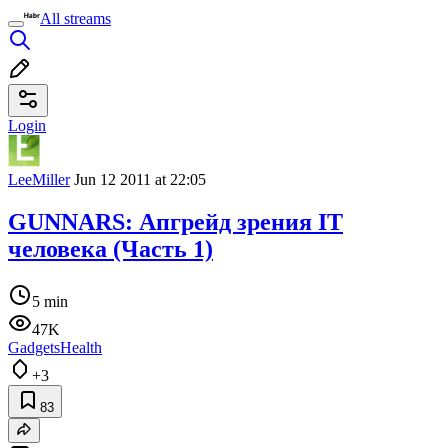
All streams
Login
LeeMiller
Jun 12 2011 at 22:05
GUNNARS: Апгрейд зрения IT
человека (Часть 1)
5 min
47K
Gadgets
Health
+3
83