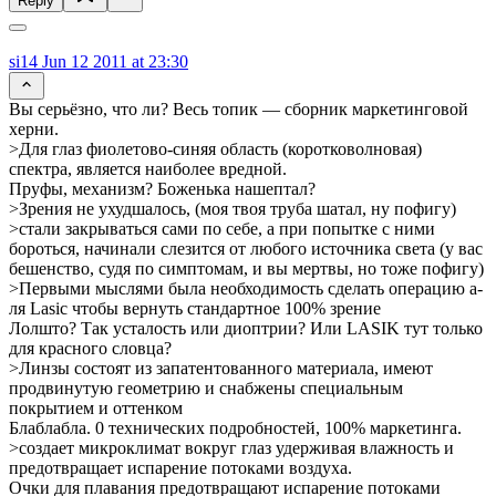
Reply
si14
Jun 12 2011 at 23:30
Вы серьёзно, что ли? Весь топик — сборник маркетинговой
херни.
>Для глаз фиолетово-синяя область (коротковолновая)
спектра, является наиболее вредной.
Пруфы, механизм? Боженька нашептал?
>Зрения не ухудшалось, (моя твоя труба шатал, ну пофигу)
>стали закрываться сами по себе, а при попытке с ними
бороться, начинали слезится от любого источника света (у вас
бешенство, судя по симптомам, и вы мертвы, но тоже пофигу)
>Первыми мыслями была необходимость сделать операцию а-
ля Lasic чтобы вернуть стандартное 100% зрение
Лолшто? Так усталость или диоптрии? Или LASIK тут только
для красного словца?
>Линзы состоят из запатентованного материала, имеют
продвинутую геометрию и снабжены специальным
покрытием и оттенком
Блаблабла. 0 технических подробностей, 100% маркетинга.
>создает микроклимат вокруг глаз удерживая влажность и
предотвращает испарение потоками воздуха.
Очки для плавания предотвращают испарение потоками