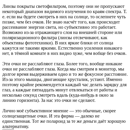
Линзы покрыты светофильтром, поэтому они не пропускают
некоторый диапазон видимого излучения по краям спектра. Т.
е. если вы будете смотреть в них на солнце, то ослепнете чуть
позже, чем без очков. Не знаю насчёт того, как происходит
рассеивание энергии света, но субъективно это работает.
Возможно из-за отражающего слоя на внешней стороне или
поляризационного фильтра (линзы отсвечивают, как
объективы фототехники). В них яркие блики от солнца
кажутся не такими яркими. Естественно усиления никакого
нет, в тёмной комнате в них видно хуже, чем вобще без очков.
Эти очки не расслабляют глаза. Более того, вообще никакие
очки не расслабляют глаза. Когда мы смотрим в монитор, мы
долгое время выдерживаем одно и то же фокусное расстояние.
Из-за этого мышцы, двигающие хрусталик, устают. Именно
поэтому крайне рекомендуется каждый час делать зарядку для
глаз, а каждые пятнадцать минут отвлекаться от работы и
несколько секунд смотреть вдаль (куда-нибудь в окно за
линию горизонта). За нас это очки не сделают.
Лично моё субъективное мнение — это обычные, скорее
солнцезащитные очки. И эта фирма — далеко не
единственная. Тот же полароид за те же деньги даёт хорошую
альтернативу.