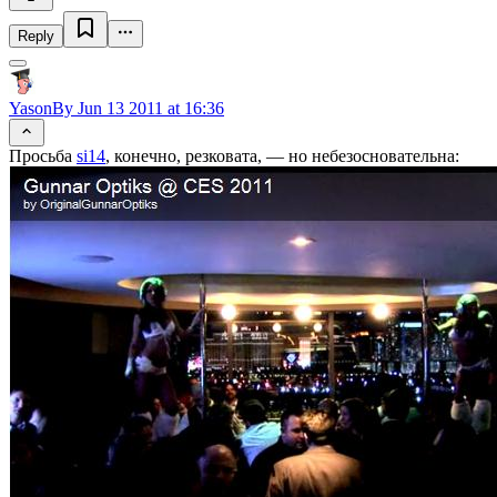
Reply
YasonBy
Jun 13 2011 at 16:36
Просьба
si14
, конечно, резковата, — но небезосновательна: