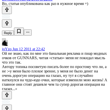
Во, статья опубликована как раз в нужное время =)
Reply
joYzo
Jun 12 2011 at 22:42
Ой не знаю, как по мне это банальная реклама и пиар модных
очков от GUNNARS, читая «статью» меня не покидал мысль
что это так.
Автору топика посоветую писать более по простому что ли, а
не :«у меня было плохое зрение, у меня не было денег на
очень дорогую операцию на глазах, ну тут я случайно
наткнулся на чудо-юдо очки, которые изменили мою жизнь! А
главное они стоят дешевле чем та супер дорогая операция на
глазах...»