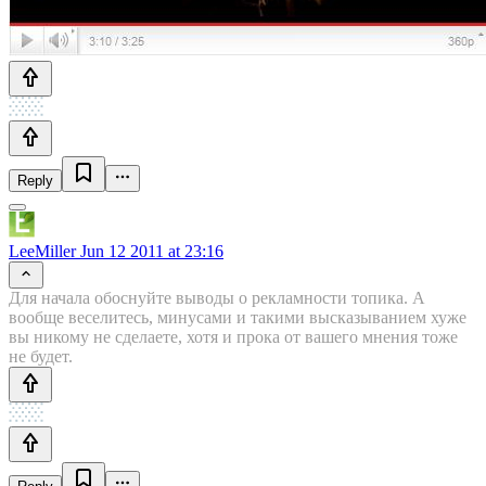
Reply
LeeMiller
Jun 12 2011 at 23:16
Для начала обоснуйте выводы о рекламности топика. А
вообще веселитесь, минусами и такими высказыванием хуже
вы никому не сделаете, хотя и прока от вашего мнения тоже
не будет.