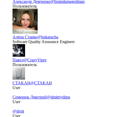
Александр Демченко
@braindamagedman
Пользователь
Алёна Старко
@bukaracha
Software Quality Assurance Engineer
Павел
@CrazyViper
Пользователь
CTAKAH
@CTAKAH
User
Семенюк Дмитрий
@dmitriydims
User
@droit
User