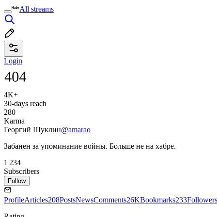
All streams
Login
4K+
30-days reach
280
Karma
Георгий Шуклин
@amarao
Забанен за упоминание войны. Больше не на хабре.
1 234
Subscribers
Follow
Profile
Articles
208
Posts
News
Comments
26K
Bookmarks
233
Follower
Rating