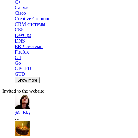
C++
Canvas
Cisco
Creative Commons
CRM-системы
CSS
DevOps
DNS
ERP-системы
Firefox
Git
Go
GPGPU
GTD
Show more
Invited to the website
@adsky
…