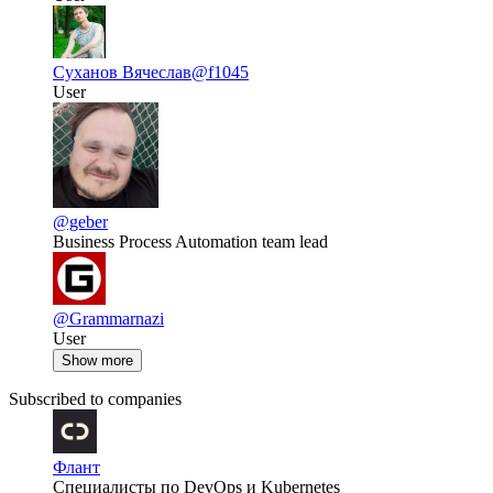
Суханов Вячеслав
@f1045
User
@geber
Business Process Automation team lead
@Grammarnazi
User
Show more
Subscribed to companies
Флант
Специалисты по DevOps и Kubernetes