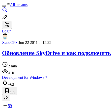
All streams
Login
XaocCPS
Jun 22 2011 at 15:25
Обновление SkyDrive и как подключить 
2 min
41K
Development for Windows
*
+62
163
59