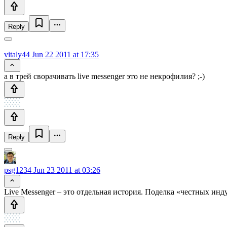
Reply
vitaly44
Jun 22 2011 at 17:35
а в трей сворачивать live messenger это не некрофилия? ;-)
Reply
psg1234
Jun 23 2011 at 03:26
Live Messenger – это отдельная история. Поделка «честных инд