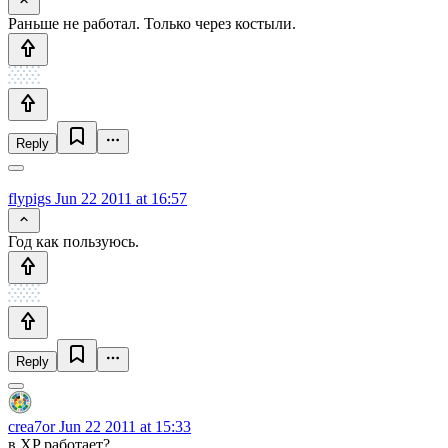
Раньше не работал. Только через костыли.
Reply
flypigs
Jun 22 2011 at 16:57
Год как пользуюсь.
Reply
crea7or
Jun 22 2011 at 15:33
в XP работает?