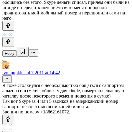
обошлись без этого. Skype деньги списал, причем они были на
исходе и перед отключением связи меня попросили
продиктовать мой мобильный номер и перезвонили сами на
него.
Reply
ivo_pupkin
Jul 7 2011 at 14:42
Я тоже столкнулся с необходимостью общаться с саппортом
amazon.com (менял обложку для kindle, намертво вешавшую
читалку после некоторого времени ношения в сумке).
Так вот Skype за 4 или 5 звонков на американский номер
саппорта не снял с меня ни
копейки
цента.
Звонил по номеру +18662161072.