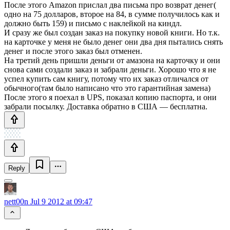
После этого Amazon прислал два письма про возврат денег(
одно на 75 долларов, второе на 84, в сумме получилось как и
должно быть 159) и письмо с наклейкой на киндл.
И сразу же был создан заказ на покупку новой книги. Но т.к.
на карточке у меня не было денег они два дня пытались снять
денег и после этого заказ был отменен.
На третий день пришли деньги от амазона на карточку и они
снова сами создали заказ и забрали деньги. Хорошо что я не
успел купить сам книгу, потому что их заказ отличался от
обычного(там было написано что это гарантийная замена)
После этого я поехал в UPS, показал копию паспорта, и они
забрали посылку. Доставка обратно в США — бесплатна.
Reply
nett00n
Jul 9 2012 at 09:47