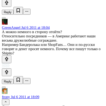
Reply
GreenAngel
Jul 6 2011 at 18:04
А можно немного в сторону отойти?
Относительно посредников — в Америке работают наши
весьма дружелюбные сограждане.
Например Бандеролька или ShopFans… Они и по-русски
говорят и денег просят немного. Почему все пишут только о
Shipito?
Reply
frony
Jul 6 2011 at 18:09