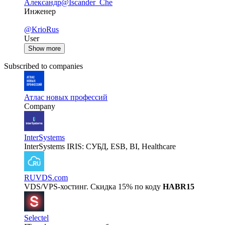
Александр
@Iscander_Che
Инженер
@KrioRus
User
Show more
Subscribed to companies
Атлас новых профессий
Company
InterSystems
InterSystems IRIS: СУБД, ESB, BI, Healthcare
RUVDS.com
VDS/VPS-хостинг. Скидка 15% по коду
HABR15
Selectel