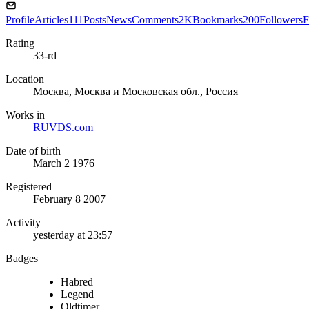
Profile
Articles
111
Posts
News
Comments
2K
Bookmarks
200
Followers
F
Rating
33-rd
Location
Москва, Москва и Московская обл., Россия
Works in
RUVDS.com
Date of birth
March 2 1976
Registered
February 8 2007
Activity
yesterday at 23:57
Badges
Habred
Legend
Oldtimer