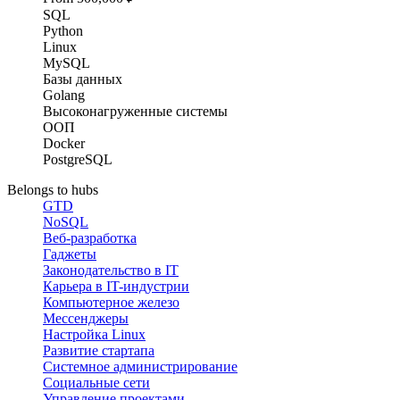
SQL
Python
Linux
MySQL
Базы данных
Golang
Высоконагруженные системы
ООП
Docker
PostgreSQL
Belongs to hubs
GTD
NoSQL
Веб-разработка
Гаджеты
Законодательство в IT
Карьера в IT-индустрии
Компьютерное железо
Мессенджеры
Настройка Linux
Развитие стартапа
Системное администрирование
Социальные сети
Управление проектами