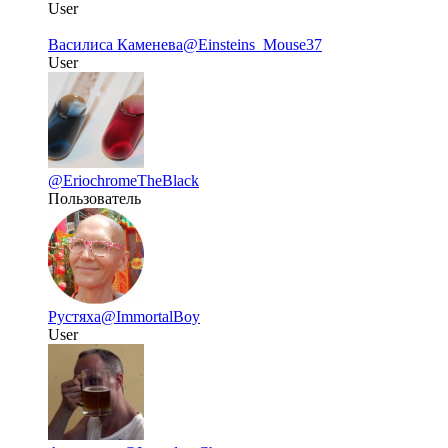
User
Василиса Каменева
@Einsteins_Mouse37
User
@EriochromeTheBlack
Пользователь
Рустяха
@ImmortalBoy
User