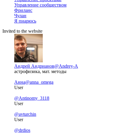
Управление сообществом
Фриланс
Чулан
Я пиарюсь
Invited to the website
Андрей Андрианов
@Andrey-A
астрофизика, мат. методы
Анна
@anna_omega
User
@Antinomy_3118
User
@avturchin
User
@drdios